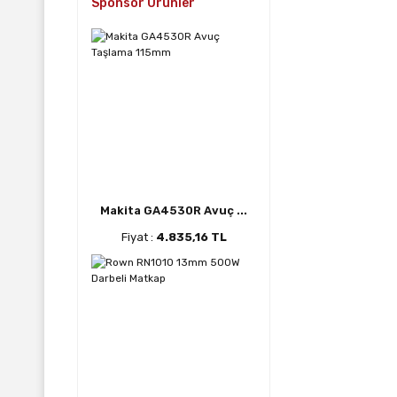
Sponsor Ürünler
Makita GA4530R Avuç ...
Fiyat :
4.835,16 TL