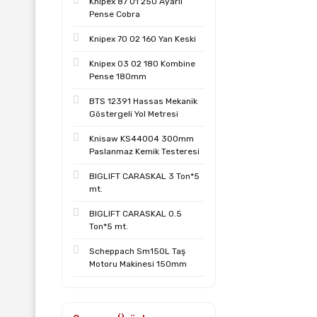
Knipex 87 01 250 Ayarlı
Pense Cobra
Knipex 70 02 160 Yan Keski
Knipex 03 02 180 Kombine
Pense 180mm
BTS 12391 Hassas Mekanik
Göstergeli Yol Metresi
Knisaw KS44004 300mm
Paslanmaz Kemik Testeresi
BIGLIFT CARASKAL 3 Ton*5
mt.
BIGLIFT CARASKAL 0.5
Ton*5 mt.
Scheppach Sm150L Taş
Motoru Makinesi 150mm