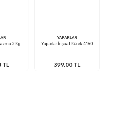
LAR
YAPARLAR
Kazma 2 Kg
Yaparlar İnşaat Kürek 4160
0 TL
399,00 TL
 EKLE
SEPETE EKLE