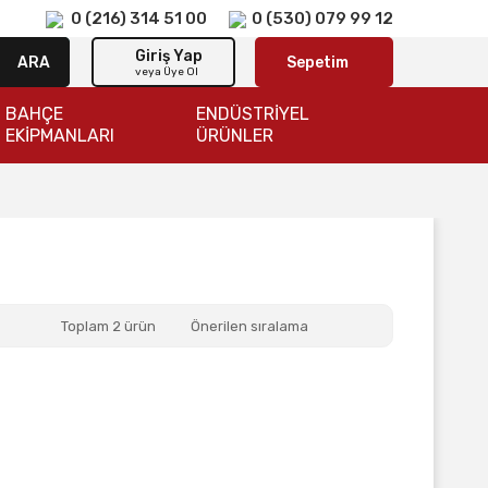
0 (216) 314 51 00
0 (530) 079 99 12
Giriş Yap
ARA
Sepetim
veya Üye Ol
BAHÇE
ENDÜSTRİYEL
EKİPMANLARI
ÜRÜNLER
Toplam 2 ürün