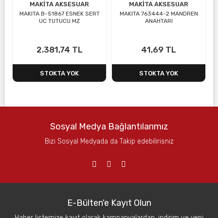
MAKİTA AKSESUAR
MAKİTA AKSESUAR
MAKITA B-51867 ESNEK SERT
MAKITA 763444-2 MANDREN
UC TUTUCU MZ
ANAHTARI
2.381,74 TL
41,69 TL
STOKTA YOK
STOKTA YOK
Sosyal Medya Bağlantılarımız
Bizi Sosyal Medyada da Takip edebilirisniz
E-Bülten'e Kayıt Olun
Haber listemize kayıt olarak kampanyalardan, indirim ve yeni