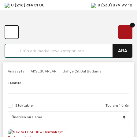
0 (216) 314 51 00
0 (530) 079 99 12
ARA
Anasayfa
AKSESUARLAR
Bahçe Çit Dal Budama
Makita
Stoktakiler
Toplam 1 ürün