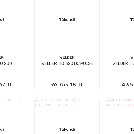
di
Tükendi
T
ER
WELDER
W
IG 200
WELDER TIG 320 DC PULSE
WELDER TI
67 TL
96.759,18 TL
43.9
 YOK
STOKTA YOK
STO
di
Tükendi
T