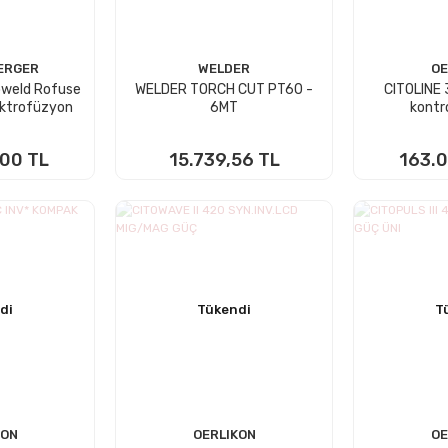
ERGER
WELDER
OE
oweld Rofuse
WELDER TORCH CUT PT60 -
CITOLINE 
ektrofüzyon
6MT
kontr
ihazı
,00 TL
15.739,56 TL
163.0
 YOK
STOKTA YOK
STO
di
Tükendi
T
KON
OERLIKON
OE