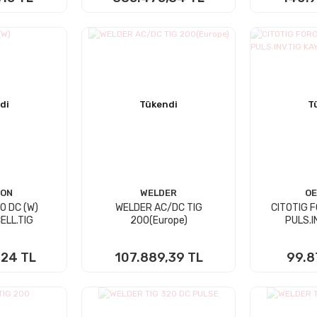
 YOK
STOKTA YOK
STO
di
Tükendi
T
KON
WELDER
OE
00 DC (W)
WELDER AC/DC TIG
CITOTIG 
ELL.TIG
200(Europe)
PULS.I
,24 TL
107.889,39 TL
99.8
 YOK
STOKTA YOK
STO