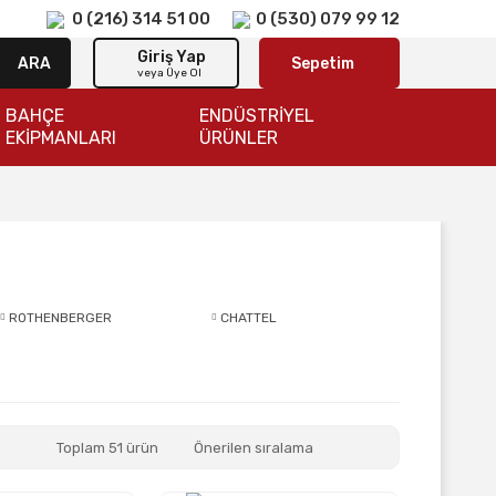
0 (216) 314 51 00
0 (530) 079 99 12
Giriş Yap
ARA
Sepetim
veya Üye Ol
BAHÇE
ENDÜSTRİYEL
EKİPMANLARI
ÜRÜNLER
ROTHENBERGER
CHATTEL
Toplam 51 ürün