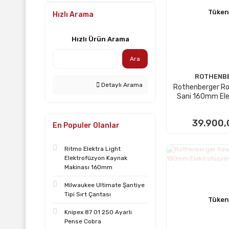
Tüken
Hızlı Arama
Hızlı Ürün Arama
Ara
ROTHENB
Detaylı Arama
Rothenberger R
Sani 160mm El
Kaynak Ma
39.900,
En Populer Olanlar
Ritmo Elektra Light
STOKTA
Elektrofüzyon Kaynak
Makinası 160mm
Milwaukee Ultimate Şantiye
Tipi Sırt Çantası
Tüken
Knipex 87 01 250 Ayarlı
Pense Cobra