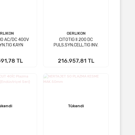
RLIKON
OERLIKON
10 AC/DC 400V
CITOTIG II 200 DC
YN.TIG KAYN
PULS.SYN.CELL.TIG INV.
91,78 TL
216.957,81 TL
KTA YOK
STOKTA YOK
ükendi
Tükendi