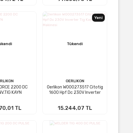
KTA YOK
STOKTA YOK
Yeni
ükendi
Tükendi
RLIKON
OERLIKON
FORCE 2200 DC
Oerlikon W000273517 Citotig
NV.TIG KAYN
1600 Hpf Dc 230V Inverter
Tig Kaynak Makinesi
70,01 TL
15.244,07 TL
KTA YOK
STOKTA YOK