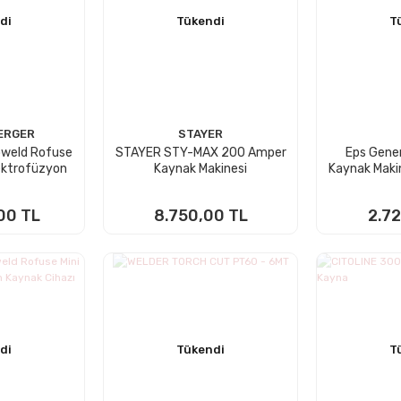
di
Tükendi
T
ERGER
STAYER
oweld Rofuse
STAYER STY-MAX 200 Amper
Eps Gener
ektrofüzyon
Kaynak Makinesi
Kaynak Maki
kinası
00 TL
8.750,00 TL
2.72
 YOK
STOKTA YOK
STO
di
Tükendi
T