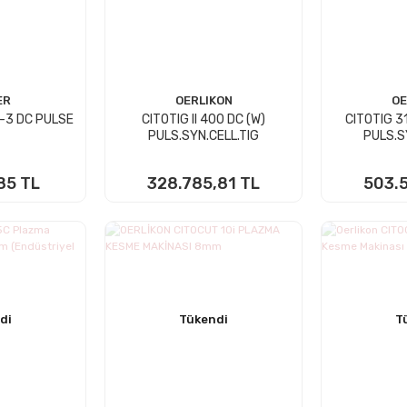
ER
OERLIKON
OE
-3 DC PULSE
CITOTIG II 400 DC (W)
CITOTIG 3
PULS.SYN.CELL.TIG
PULS.S
85 TL
328.785,81 TL
503.5
 YOK
STOKTA YOK
STO
di
Tükendi
T