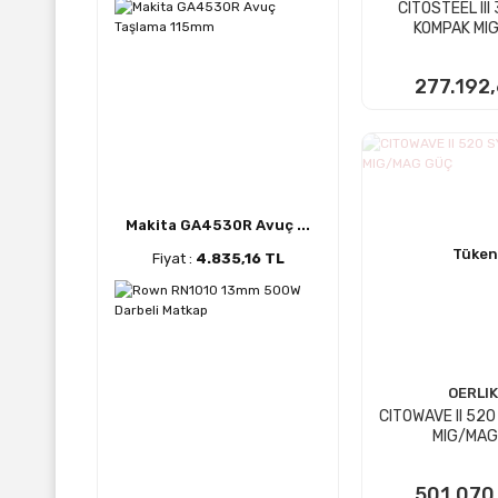
CITOSTEEL III
KOMPAK MI
277.192
STOKTA
Makita GA4530R Avuç ...
Tüken
Fiyat :
4.835,16 TL
OERLI
CITOWAVE II 520
MIG/MAG
501.070