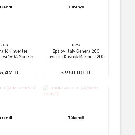
ükendi
Tükendi
EPS
EPS
a 161 İnverter
Eps by İtaly Genera 200
nesi 160A Made In
İnverter Kaynak Makinesi 200
Italy
A Dijital Göstergeli
5,42 TL
5.950,00 TL
KTA YOK
STOKTA YOK
ükendi
Tükendi