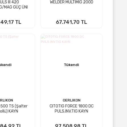
ULS III 420
WELDER MULTIMIG 200D
IG/MAG GÜÇ ÜNI
49,17 TL
67.741,70 TL
KTA YOK
STOKTA YOK
ükendi
Tükendi
RLIKON
OERLIKON
3500 TS (Şalter
CITOTIG FORCE 1800 DC
ollü) KAYN
PULS.INV.TIG KAYN
84,92 TL
97.508,98 TL