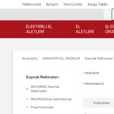
Hakkımızda
İletişim
Yeni Ürünler
Kargo Takibi
ELEKTRİKLİ EL
EL
İŞ G
ALETLERİ
ALETLERİ
ÜRÜ
Anasayfa
ENDÜSTRİYEL ÜRÜNLER
Kaynak Makinaları
OERLIKON
Kaynak Makinaları
MAGMAWELD
ARC(MMA) Kaynak
Makinaları
MIG/MAG(Gaz Altı) Kaynak
Stoktakiler
Plazma Kesme