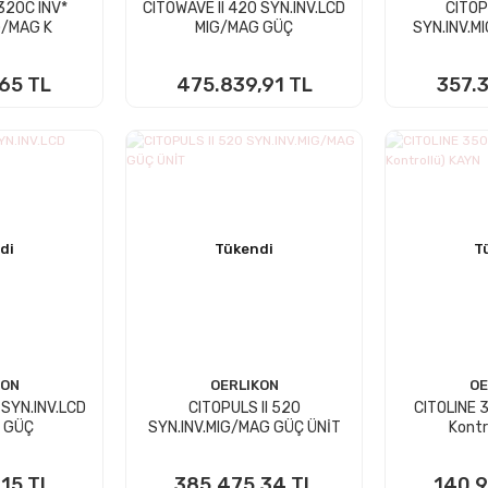
 320C INV*
CITOWAVE II 420 SYN.INV.LCD
CITOP
G/MAG K
MIG/MAG GÜÇ
SYN.INV.M
,65 TL
475.839,91 TL
357.3
 YOK
STOKTA YOK
STO
di
Tükendi
T
KON
OERLIKON
OE
 SYN.INV.LCD
CITOPULS II 520
CITOLINE 
 GÜÇ
SYN.INV.MIG/MAG GÜÇ ÜNİT
Kontr
,15 TL
385.475,34 TL
140.9