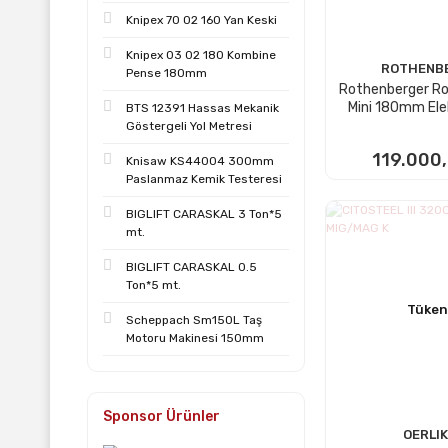
Knipex 70 02 160 Yan Keski
Knipex 03 02 180 Kombine
ROTHENB
Pense 180mm
Rothenberger R
Mini 180mm El
BTS 12391 Hassas Mekanik
Kaynak C
Göstergeli Yol Metresi
119.000
Knisaw KS44004 300mm
Paslanmaz Kemik Testeresi
STOKTA
BIGLIFT CARASKAL 3 Ton*5
mt.
BIGLIFT CARASKAL 0.5
Ton*5 mt.
Tüken
Scheppach Sm150L Taş
Motoru Makinesi 150mm
Sponsor Ürünler
OERLI