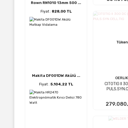
Rown RN1010 13mm 500 ...
Fiyat :
828,00 TL
STOKTA
Tüken
Makita DF001DW Akülü ...
OERLI
CITOTIG II 3
Fiyat :
5.104,22 TL
PULS.SYN.C
279.080
STOKTA