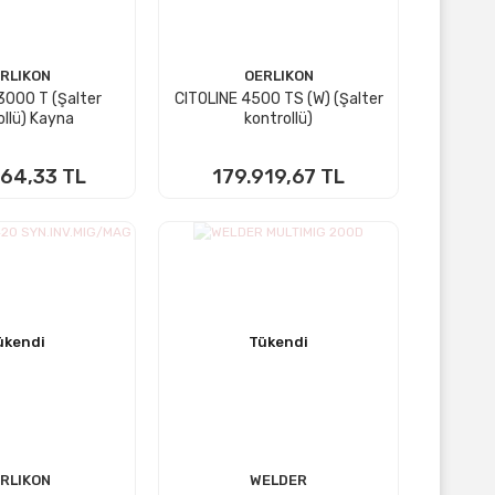
RLIKON
OERLIKON
3000 T (Şalter
CITOLINE 4500 TS (W) (Şalter
ollü) Kayna
kontrollü)
64,33 TL
179.919,67 TL
KTA YOK
STOKTA YOK
ükendi
Tükendi
RLIKON
WELDER