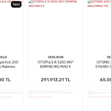
Yeni
ELD
OERLIKON
OE
astick 200
CITOPULS III 320C INV*
CITOMIG
 Makinesi
KOMPAK MIG/MAG K
SYN.MIG
00 TL
291.913,21 TL
65.0
 EKLE
SEPETE EKLE
SEPE