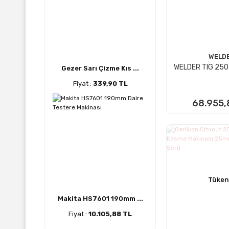
WELD
WELDER TIG 250
Gezer Sarı Çizme Kıs ...
Fiyat :
339,90 TL
68.955,
STOKTA
Tüken
Makita HS7601 190mm ...
Fiyat :
10.105,88 TL