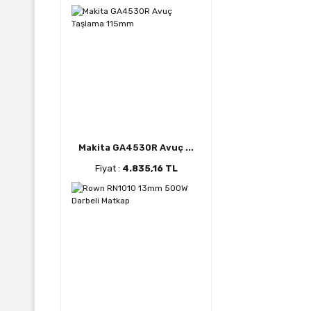
Makita GA4530R Avuç ...
Fiyat :
4.835,16 TL