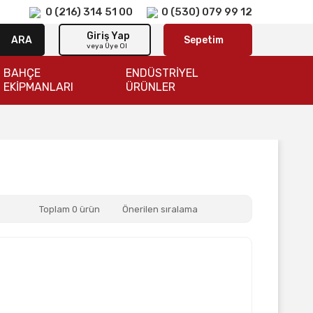
0 (216) 314 51 00
0 (530) 079 99 12
Giriş Yap
ARA
Sepetim
veya Üye Ol
BAHÇE
ENDÜSTRİYEL
EKİPMANLARI
ÜRÜNLER
Toplam 0 ürün