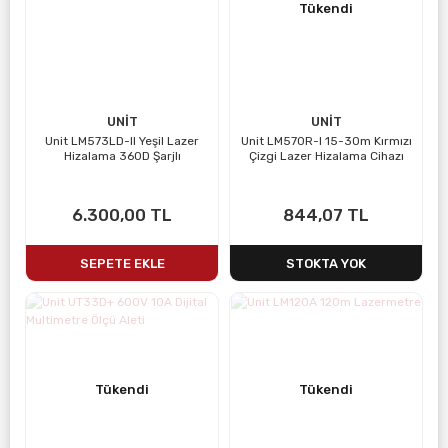
Tükendi
UNİT
UNİT
Unit LM573LD-II Yeşil Lazer
Unit LM570R-I 15-30m Kırmızı
Hizalama 360D Şarjlı
Çizgi Lazer Hizalama Cihazı
6.300,00 TL
844,07 TL
SEPETE EKLE
STOKTA YOK
Tükendi
Tükendi