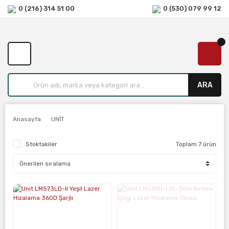
0 (216) 314 51 00
0 (530) 079 99 12
ARA
Anasayfa
UNİT
Stoktakiler
Toplam 7 ürün