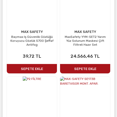
MAX SAFETY
MAX SAFETY
Baymax Iş Güvenlik Gözlüğü
MaxSafety YYM-SET2 Yarım
Koruyucu Gözlük S700 Şeffaf
Yüz Solunum Maskesi Çift
Antifog
Filtreli Hazır Set
39,72 TL
24.566,46 TL
SEPETE EKLE
SEPETE EKLE