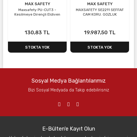
MAX SAFETY
MAX SAFETY
Maxsafety PU-CUT3 -
MAXSAFETY SE2211 SEFFAF
Kesilmeye Dirençli Eldiven
CAM KORU. GOZLUK
130,83 TL
19.987,50 TL
STOKTA YOK
STOKTA YOK
Sosyal Medya Bağlantılarımız
Bizi Sosyal Medyada da Takip edebilirisniz
E-Bülten'e Kayıt Olun