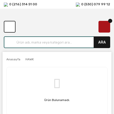
0 (216) 314 51 00
0 (530) 079 99 12
ARA
Anasayfa
HAWK
Ürün Bulunamadı.