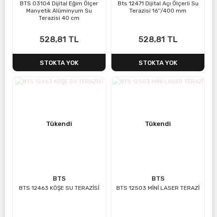
BTS 03104 Dijital Eğim Ölçer
Bts 12471 Dijital Açı Ölçerli Su
Manyetik Alüminyum Su
Terazisi 16''/400 mm
Terazisi 40 cm
528,81 TL
528,81 TL
STOKTA YOK
STOKTA YOK
Tükendi
Tükendi
BTS
BTS
BTS 12463 KÖŞE SU TERAZİSİ
BTS 12503 MİNİ LASER TERAZİ