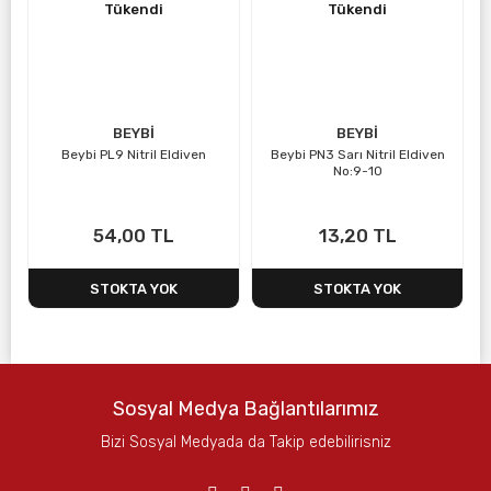
Tükendi
Tükendi
BEYBİ
BEYBİ
Beybi PL9 Nitril Eldiven
Beybi PN3 Sarı Nitril Eldiven
No:9-10
54,00 TL
13,20 TL
STOKTA YOK
STOKTA YOK
Sosyal Medya Bağlantılarımız
Bizi Sosyal Medyada da Takip edebilirisniz