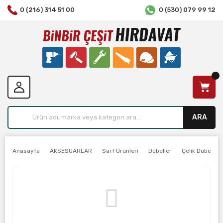
0 (216) 314 51 00
0 (530) 079 99 12
ARA
Anasayfa
AKSESUARLAR
Sarf Ürünleri
Dübeller
Çelik Dübel