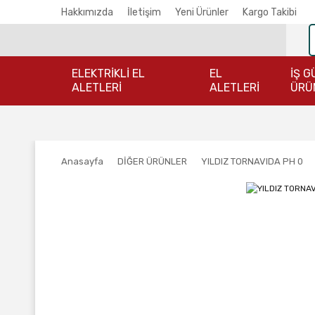
Hakkımızda
İletişim
Yeni Ürünler
Kargo Takibi
ELEKTRİKLİ EL
EL
İŞ G
ALETLERİ
ALETLERİ
ÜRÜ
Anasayfa
DİĞER ÜRÜNLER
YILDIZ TORNAVIDA PH 0