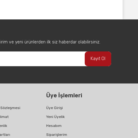
afımıza iletebilirsiniz.
im ve yeni ürünlerden ilk siz haberdar olabilirsiniz.
Kayıt Ol
Üye İşlemleri
ş Sözleşmesi
Üye Girişi
limat
Yeni Üyelik
enlik
Hesabım
artları
Siparişlerim