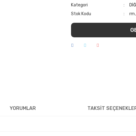
Kategori
Dİ
Stok Kodu
rm
G
YORUMLAR
TAKSİT SEÇENEKLE