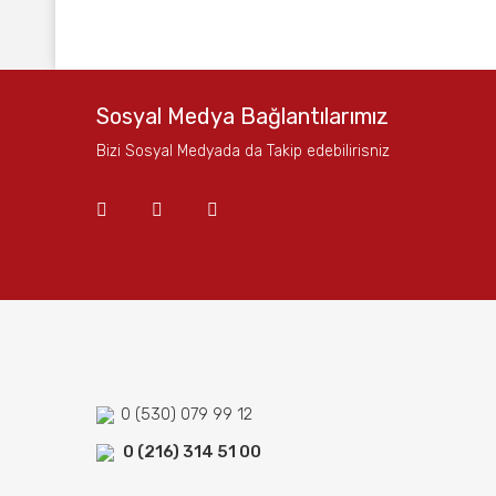
Bu ürünün fiyat bilgisi, resim, ürün açıklamalarında ve
Görüş ve önerileriniz için teşekkür ederiz.
Ürün resmi kalitesiz, bozuk veya görüntülenemiyor.
Sosyal Medya Bağlantılarımız
Ürün açıklamasında eksik bilgiler bulunuyor.
Bizi Sosyal Medyada da Takip edebilirisniz
Ürün bilgilerinde hatalar bulunuyor.
Ürün fiyatı diğer sitelerden daha pahalı.
Bu ürüne benzer farklı alternatifler olmalı.
0 (530) 079 99 12
0 (216) 314 51 00