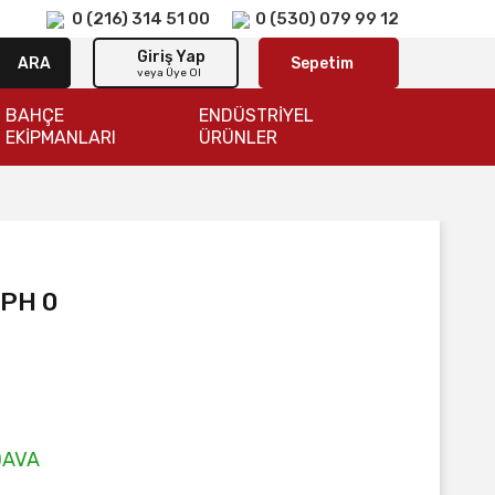
0 (216) 314 51 00
0 (530) 079 99 12
Giriş Yap
ARA
Sepetim
veya Üye Ol
BAHÇE
ENDÜSTRİYEL
EKİPMANLARI
ÜRÜNLER
 PH 0
DAVA