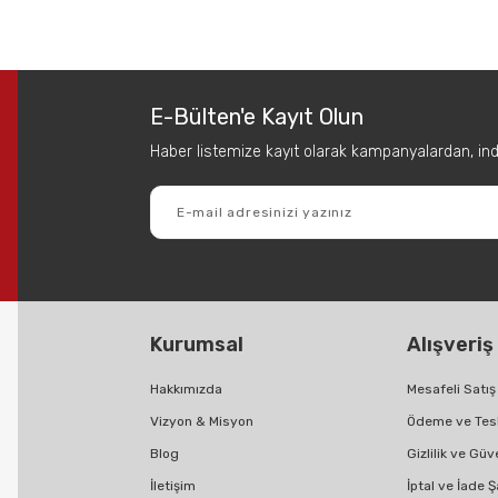
 diğer konularda yetersiz gördüğünüz noktaları öneri formunu kullanarak tar
Bu ürüne ilk yorumu siz yapın!
E-Bülten'e Kayıt Olun
Yorum Yaz
Haber listemize kayıt olarak kampanyalardan, indir
Kurumsal
Alışveriş
Gönder
Hakkımızda
Mesafeli Satı
Vizyon & Misyon
Ödeme ve Tes
Blog
Gizlilik ve Güv
İletişim
İptal ve İade Ş