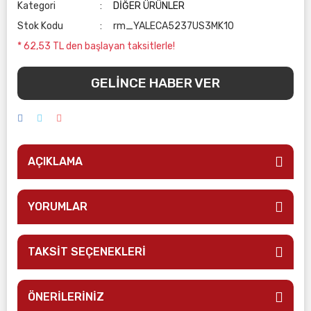
Kategori
DİĞER ÜRÜNLER
Stok Kodu
rm_YALECA5237US3MK10
* 62,53 TL den başlayan taksitlerle!
GELİNCE HABER VER
AÇIKLAMA
YORUMLAR
TAKSİT SEÇENEKLERİ
ÖNERİLERİNİZ