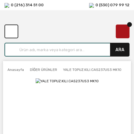
0 (216) 314 51 00
0 (530) 079 99 12
ARA
Anasayfa
DİĞER ÜRÜNLER
YALE TOPUZ.KILI.CA5237US3 MK10