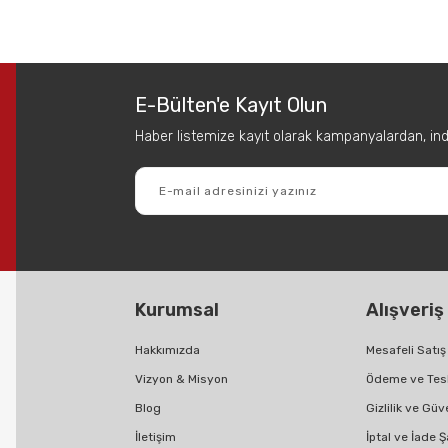
 diğer konularda yetersiz gördüğünüz noktaları öneri formunu kullanarak tar
Bu ürüne ilk yorumu siz yapın!
E-Bülten'e Kayıt Olun
Yorum Yaz
Haber listemize kayıt olarak kampanyalardan, indir
Kurumsal
Alışveriş
Gönder
Hakkımızda
Mesafeli Satı
Vizyon & Misyon
Ödeme ve Tes
Blog
Gizlilik ve Güv
İletişim
İptal ve İade Ş