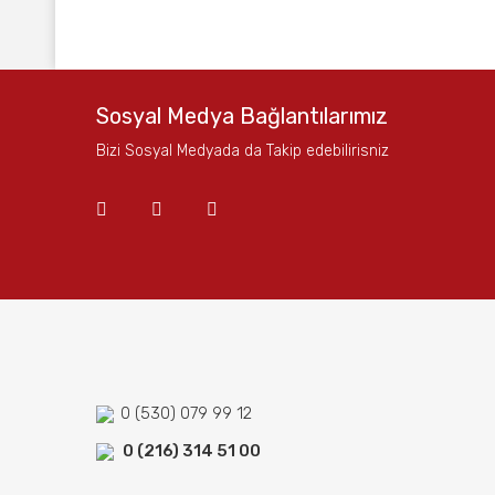
Bu ürünün fiyat bilgisi, resim, ürün açıklamalarında ve
Görüş ve önerileriniz için teşekkür ederiz.
Ürün resmi kalitesiz, bozuk veya görüntülenemiyor.
Sosyal Medya Bağlantılarımız
Ürün açıklamasında eksik bilgiler bulunuyor.
Bizi Sosyal Medyada da Takip edebilirisniz
Ürün bilgilerinde hatalar bulunuyor.
Ürün fiyatı diğer sitelerden daha pahalı.
Bu ürüne benzer farklı alternatifler olmalı.
0 (530) 079 99 12
0 (216) 314 51 00