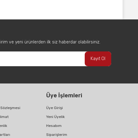
afımıza iletebilirsiniz.
im ve yeni ürünlerden ilk siz haberdar olabilirsiniz.
Kayıt Ol
Üye İşlemleri
ş Sözleşmesi
Üye Girişi
limat
Yeni Üyelik
enlik
Hesabım
artları
Siparişlerim