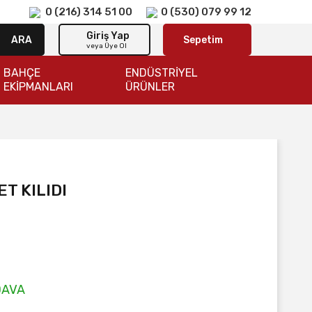
0 (216) 314 51 00
0 (530) 079 99 12
Giriş Yap
ARA
Sepetim
veya Üye Ol
BAHÇE
ENDÜSTRİYEL
EKİPMANLARI
ÜRÜNLER
T KILIDI
DAVA