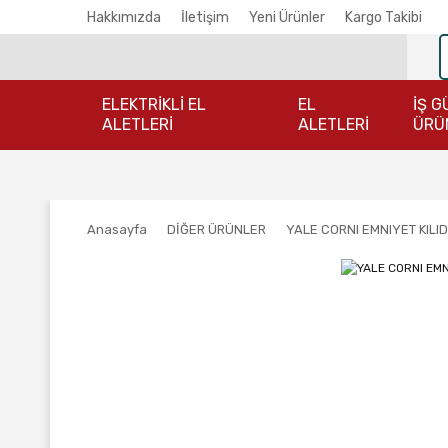
Hakkımızda
İletişim
Yeni Ürünler
Kargo Takibi
ELEKTRİKLİ EL
EL
İŞ G
ALETLERİ
ALETLERİ
ÜRÜ
Anasayfa
DİĞER ÜRÜNLER
YALE CORNI EMNIYET KILID