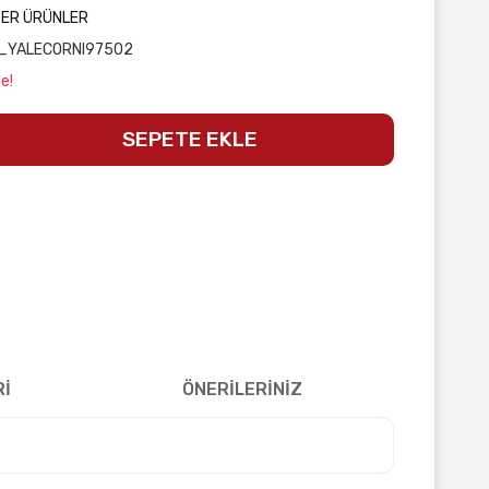
ĞER ÜRÜNLER
_YALECORNI97502
e!
SEPETE EKLE
Rİ
ÖNERİLERİNİZ