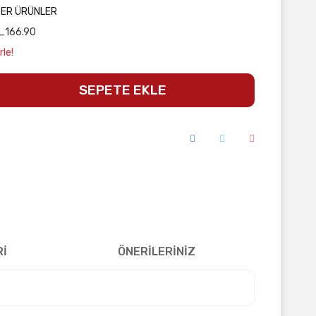
ĞER ÜRÜNLER
_166.90
rle!
SEPETE EKLE
Rİ
ÖNERİLERİNİZ