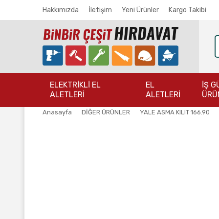
Hakkımızda
İletişim
Yeni Ürünler
Kargo Takibi
ELEKTRİKLİ EL
EL
İŞ G
ALETLERİ
ALETLERİ
ÜRÜ
Anasayfa
DİĞER ÜRÜNLER
YALE ASMA KILIT 166.90