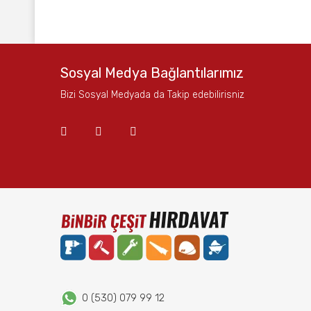
Bu ürünün fiyat bilgisi, resim, ürün açıklamalarında ve
Görüş ve önerileriniz için teşekkür ederiz.
Ürün resmi kalitesiz, bozuk veya görüntülenemiyor.
Sosyal Medya Bağlantılarımız
Ürün açıklamasında eksik bilgiler bulunuyor.
Bizi Sosyal Medyada da Takip edebilirisniz
Ürün bilgilerinde hatalar bulunuyor.
Ürün fiyatı diğer sitelerden daha pahalı.
Bu ürüne benzer farklı alternatifler olmalı.
0 (530) 079 99 12