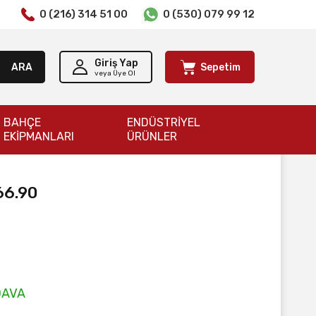
0 (216) 314 51 00
0 (530) 079 99 12
Giriş Yap
ARA
Sepetim
veya Üye Ol
BAHÇE
ENDÜSTRİYEL
EKİPMANLARI
ÜRÜNLER
66.90
DAVA