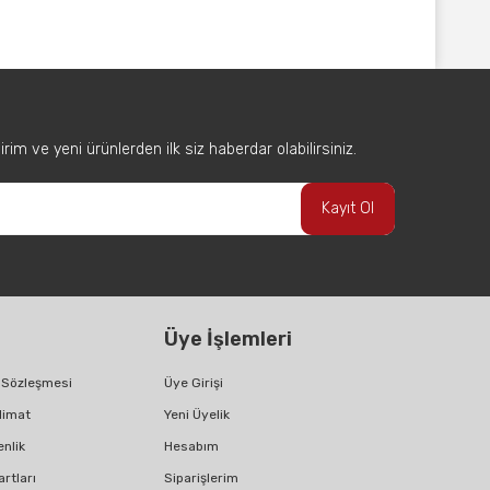
afımıza iletebilirsiniz.
im ve yeni ürünlerden ilk siz haberdar olabilirsiniz.
Kayıt Ol
Üye İşlemleri
ş Sözleşmesi
Üye Girişi
limat
Yeni Üyelik
enlik
Hesabım
artları
Siparişlerim