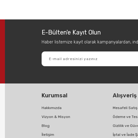
 diğer konularda yetersiz gördüğünüz noktaları öneri formunu kullanarak tar
Bu ürüne ilk yorumu siz yapın!
E-Bülten'e Kayıt Olun
Yorum Yaz
Haber listemize kayıt olarak kampanyalardan, indir
Kurumsal
Alışveriş
Gönder
Hakkımızda
Mesafeli Satı
Vizyon & Misyon
Ödeme ve Tes
Blog
Gizlilik ve Güv
İletişim
İptal ve İade Ş