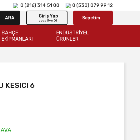
0 (216) 314 51 00
0 (530) 079 99 12
Giriş Yap
ARA
Sepetim
veya Üye Ol
BAHÇE
ENDÜSTRİYEL
EKİPMANLARI
ÜRÜNLER
U KESICI 6
DAVA