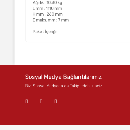
Ağırlık : 10,30 kg
L mm : 1110 mm
H mm : 260 mm
E maks. mm : 7 mm
Paket İçeriği:
Bu ürünün fiyat bilgisi, resim, ürün açıklamalarında ve
Görüş ve önerileriniz için teşekkür ederiz.
Ürün resmi kalitesiz, bozuk veya görüntülenemiyor.
Sosyal Medya Bağlantılarımız
Ürün açıklamasında eksik bilgiler bulunuyor.
Bizi Sosyal Medyada da Takip edebilirisniz
Ürün bilgilerinde hatalar bulunuyor.
Ürün fiyatı diğer sitelerden daha pahalı.
Bu ürüne benzer farklı alternatifler olmalı.