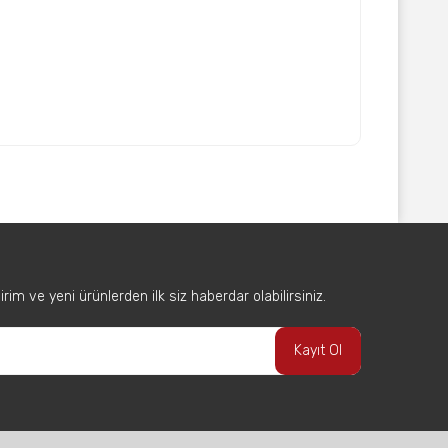
afımıza iletebilirsiniz.
im ve yeni ürünlerden ilk siz haberdar olabilirsiniz.
Kayıt Ol