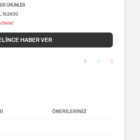
ĞER ÜRÜNLER
_162600
tlerle!
ELİNCE HABER VER
Rİ
ÖNERİLERİNİZ