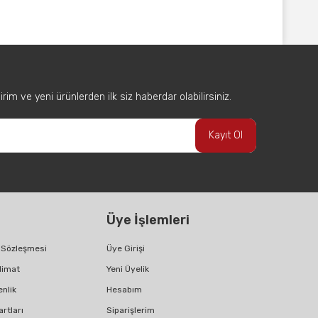
afımıza iletebilirsiniz.
im ve yeni ürünlerden ilk siz haberdar olabilirsiniz.
Kayıt Ol
Üye İşlemleri
ş Sözleşmesi
Üye Girişi
limat
Yeni Üyelik
enlik
Hesabım
artları
Siparişlerim