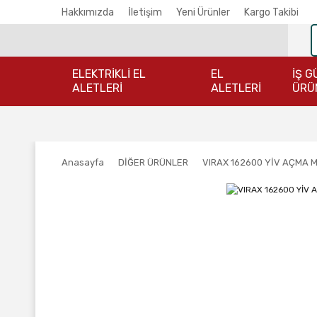
Hakkımızda
İletişim
Yeni Ürünler
Kargo Takibi
ELEKTRİKLİ EL
EL
İŞ G
ALETLERİ
ALETLERİ
ÜRÜ
Anasayfa
DİĞER ÜRÜNLER
VIRAX 162600 YİV AÇMA 