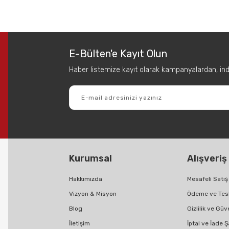
 diğer konularda yetersiz gördüğünüz noktaları öneri formunu kullanarak tar
Bu ürüne ilk yorumu siz yapın!
E-Bülten'e Kayıt Olun
Yorum Yaz
Haber listemize kayıt olarak kampanyalardan, indir
Kurumsal
Alışveriş
Gönder
Hakkımızda
Mesafeli Satı
Vizyon & Misyon
Ödeme ve Tes
Blog
Gizlilik ve Güv
İletişim
İptal ve İade Ş