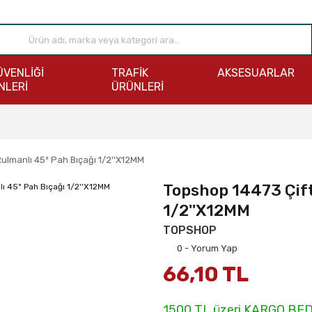
ÜVENLİĞİ
TRAFİK
AKSESUARLAR
NLERİ
ÜRÜNLERİ
Rulmanlı 45º Pah Bıçağı 1/2''X12MM
Topshop 14473 Çift
1/2''X12MM
TOPSHOP
0 - Yorum Yap
66,10 TL
1500 TL üzeri KARGO BE