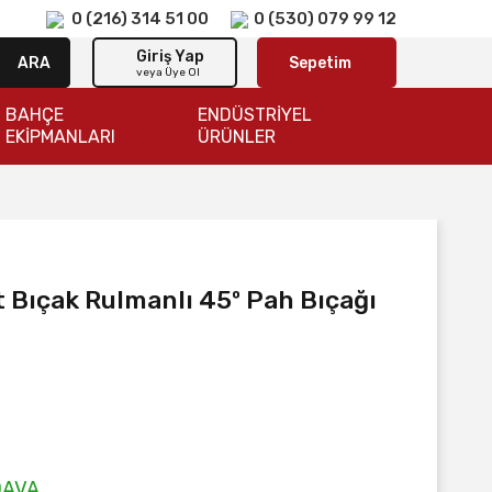
0 (216) 314 51 00
0 (530) 079 99 12
Giriş Yap
ARA
Sepetim
veya Üye Ol
BAHÇE
ENDÜSTRİYEL
EKİPMANLARI
ÜRÜNLER
 Bıçak Rulmanlı 45º Pah Bıçağı
DAVA