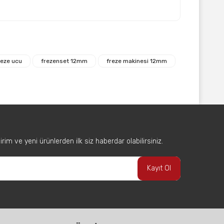
afımıza iletebilirsiniz.
eze ucu
frezenset 12mm
freze makinesi 12mm
im ve yeni ürünlerden ilk siz haberdar olabilirsiniz.
Kayıt Ol