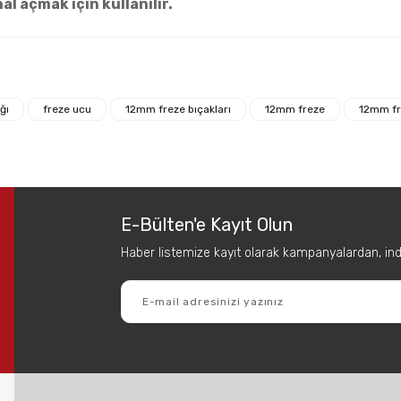
l açmak için kullanılır.
 diğer konularda yetersiz gördüğünüz noktaları öneri formunu kullanarak tar
Bu ürüne ilk yorumu siz yapın!
ğı
freze ucu
12mm freze bıçakları
12mm freze
12mm fr
Yorum Yaz
E-Bülten'e Kayıt Olun
Haber listemize kayıt olarak kampanyalardan, indir
Gönder