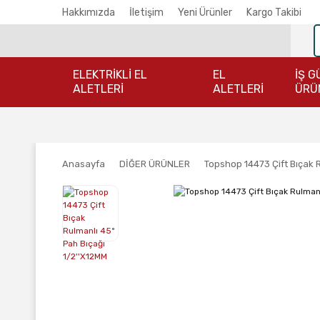
Hakkımızda
İletişim
Yeni Ürünler
Kargo Takibi
ELEKTRİKLİ EL
EL
İŞ G
ALETLERİ
ALETLERİ
ÜRÜ
Anasayfa
DİĞER ÜRÜNLER
Topshop 14473 Çift Bıçak 