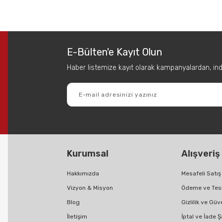
 diğer konularda yetersiz gördüğünüz noktaları öneri formunu kullanarak tar
Bu ürüne ilk yorumu siz yapın!
E-Bülten'e Kayıt Olun
Yorum Yaz
Haber listemize kayıt olarak kampanyalardan, indir
Kurumsal
Alışveriş
Gönder
Hakkımızda
Mesafeli Satı
Vizyon & Misyon
Ödeme ve Tes
Blog
Gizlilik ve Güv
İletişim
İptal ve İade Ş