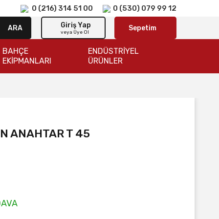
0 (216) 314 51 00
0 (530) 079 99 12
Giriş Yap
ARA
Sepetim
veya Üye Ol
BAHÇE
ENDÜSTRİYEL
EKİPMANLARI
ÜRÜNLER
EN ANAHTAR T 45
DAVA