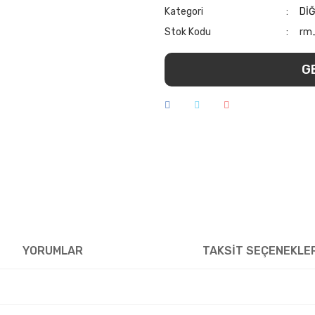
Kategori
Dİ
Stok Kodu
rm
G
YORUMLAR
TAKSİT SEÇENEKLE