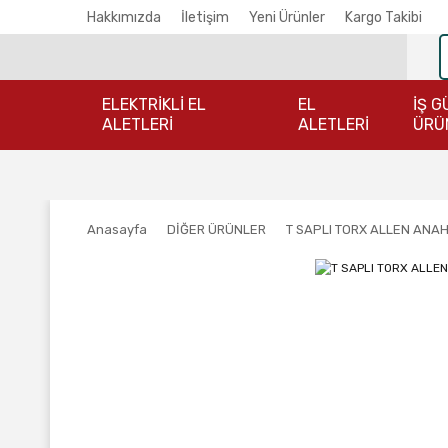
Hakkımızda
İletişim
Yeni Ürünler
Kargo Takibi
ELEKTRİKLİ EL
EL
İŞ G
ALETLERİ
ALETLERİ
ÜRÜ
Anasayfa
DİĞER ÜRÜNLER
T SAPLI TORX ALLEN ANAH