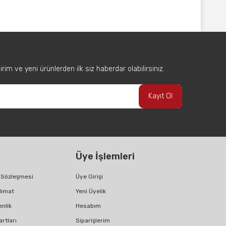
afımıza iletebilirsiniz.
im ve yeni ürünlerden ilk siz haberdar olabilirsiniz.
Kayıt Ol
Üye İşlemleri
ş Sözleşmesi
Üye Girişi
limat
Yeni Üyelik
enlik
Hesabım
artları
Siparişlerim