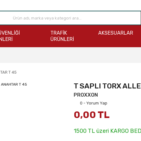
ÜVENLİĞİ
TRAFİK
AKSESUARLAR
NLERİ
ÜRÜNLERİ
TAR T 45
T SAPLI TORX ALL
PROXXON
0 - Yorum Yap
0,00 TL
1500 TL üzeri KARGO BE