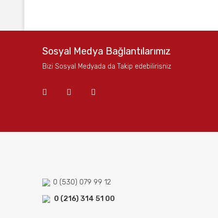
Bu ürünün fiyat bilgisi, resim, ürün açıklamalarında ve
Görüş ve önerileriniz için teşekkür ederiz.
Ürün resmi kalitesiz, bozuk veya görüntülenemiyor.
Sosyal Medya Bağlantılarımız
Ürün açıklamasında eksik bilgiler bulunuyor.
Bizi Sosyal Medyada da Takip edebilirisniz
Ürün bilgilerinde hatalar bulunuyor.
Ürün fiyatı diğer sitelerden daha pahalı.
Bu ürüne benzer farklı alternatifler olmalı.
0 (530) 079 99 12
0 (216) 314 51 00