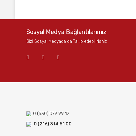
Bu ürünün fiyat bilgisi, resim, ürün açıklamalarında ve
Görüş ve önerileriniz için teşekkür ederiz.
Ürün resmi kalitesiz, bozuk veya görüntülenemiyor.
Sosyal Medya Bağlantılarımız
Ürün açıklamasında eksik bilgiler bulunuyor.
Bizi Sosyal Medyada da Takip edebilirisniz
Ürün bilgilerinde hatalar bulunuyor.
Ürün fiyatı diğer sitelerden daha pahalı.
Bu ürüne benzer farklı alternatifler olmalı.
0 (530) 079 99 12
0 (216) 314 51 00