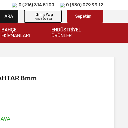
0 (216) 314 51 00
0 (530) 079 99 12
Giriş Yap
ARA
Sepetim
veya Üye Ol
BAHÇE
ENDÜSTRİYEL
EKİPMANLARI
ÜRÜNLER
NAHTAR 8mm
DAVA