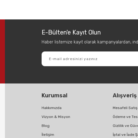
 diğer konularda yetersiz gördüğünüz noktaları öneri formunu kullanarak tar
Bu ürüne ilk yorumu siz yapın!
E-Bülten'e Kayıt Olun
Yorum Yaz
Haber listemize kayıt olarak kampanyalardan, indir
Kurumsal
Alışveriş
Gönder
Hakkımızda
Mesafeli Satı
Vizyon & Misyon
Ödeme ve Tes
Blog
Gizlilik ve Güv
İletişim
İptal ve İade Ş