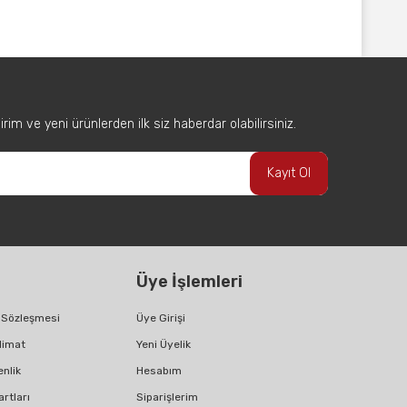
afımıza iletebilirsiniz.
im ve yeni ürünlerden ilk siz haberdar olabilirsiniz.
Kayıt Ol
Üye İşlemleri
ş Sözleşmesi
Üye Girişi
limat
Yeni Üyelik
enlik
Hesabım
artları
Siparişlerim