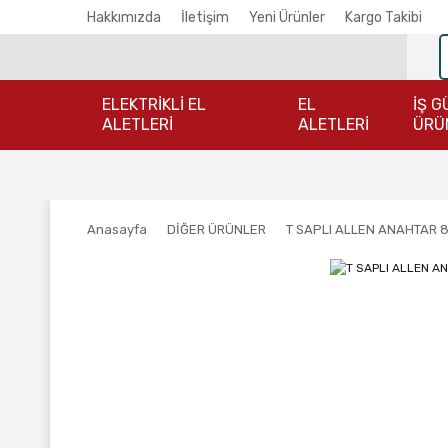
Hakkımızda
İletişim
Yeni Ürünler
Kargo Takibi
ELEKTRİKLİ EL
EL
İŞ G
ALETLERİ
ALETLERİ
ÜRÜ
Anasayfa
DİĞER ÜRÜNLER
T SAPLI ALLEN ANAHTAR