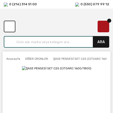
0 (216) 314 51 00
0 (530) 079 99 12
ARA
Anasayfa
DİĞER ÜRÜNLER
ŞASE PENSESİ SET C25 (CITOARC 1600/1