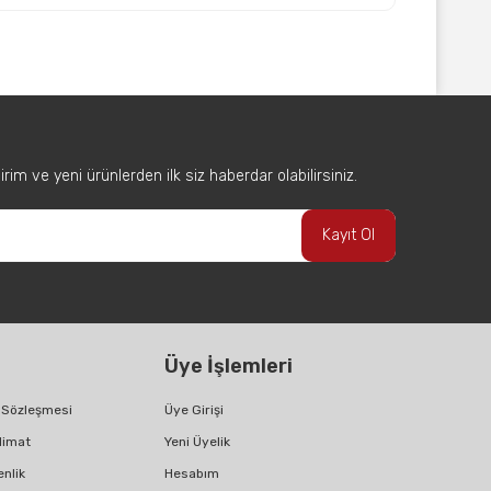
afımıza iletebilirsiniz.
im ve yeni ürünlerden ilk siz haberdar olabilirsiniz.
Kayıt Ol
Üye İşlemleri
ş Sözleşmesi
Üye Girişi
limat
Yeni Üyelik
enlik
Hesabım