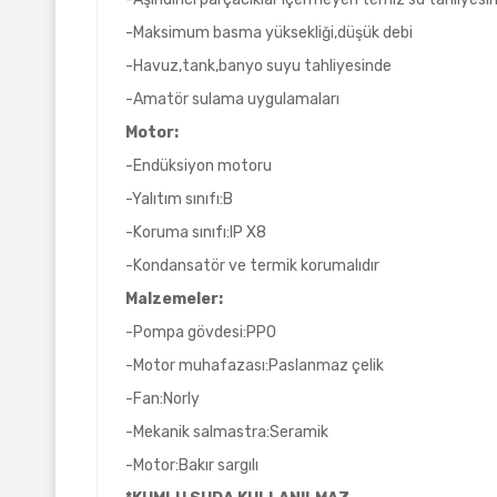
-Maksimum basma yüksekliği,düşük debi
-Havuz,tank,banyo suyu tahliyesinde
-Amatör sulama uygulamaları
Motor:
-Endüksiyon motoru
-Yalıtım sınıfı:B
-Koruma sınıfı:IP X8
-Kondansatör ve termik korumalıdır
Malzemeler:
-Pompa gövdesi:PPO
-Motor muhafazası:Paslanmaz çelik
-Fan:Norly
-Mekanik salmastra:Seramik
-Motor:Bakır sargılı