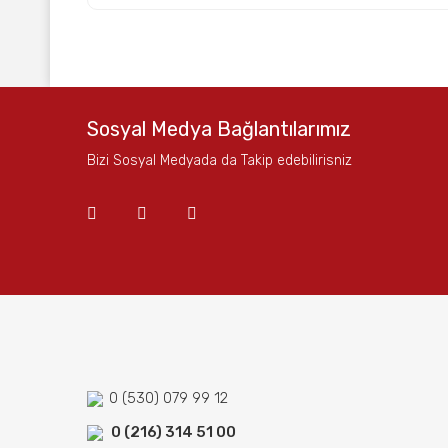
Bu ürünün fiyat bilgisi, resim, ürün açıklamalarında ve
Görüş ve önerileriniz için teşekkür ederiz.
Ürün resmi kalitesiz, bozuk veya görüntülenemiyor.
Sosyal Medya Bağlantılarımız
Ürün açıklamasında eksik bilgiler bulunuyor.
Bizi Sosyal Medyada da Takip edebilirisniz
Ürün bilgilerinde hatalar bulunuyor.
Ürün fiyatı diğer sitelerden daha pahalı.
Bu ürüne benzer farklı alternatifler olmalı.
0 (530) 079 99 12
0 (216) 314 51 00