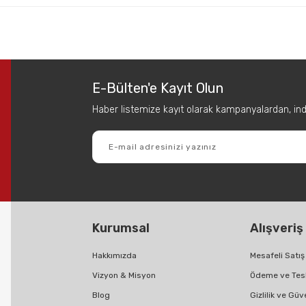
 diğer konularda yetersiz gördüğünüz noktaları öneri formunu kullanarak tar
Bu ürüne ilk yorumu siz yapın!
E-Bülten'e Kayıt Olun
Yorum Yaz
Haber listemize kayıt olarak kampanyalardan, indir
Kurumsal
Alışveriş
Gönder
Hakkımızda
Mesafeli Satı
Vizyon & Misyon
Ödeme ve Tes
Blog
Gizlilik ve Güv