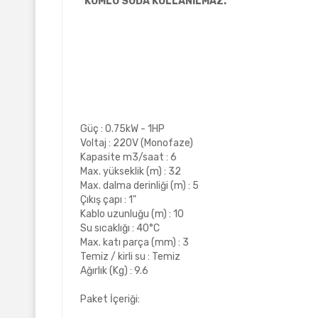
*KUMLU SUDA KULLANILMAZ.
Güç : 0.75kW - 1HP
Voltaj : 220V (Monofaze)
Kapasite m3/saat : 6
Max. yükseklik (m) : 32
Max. dalma derinliği (m) : 5
Çıkış çapı : 1"
Kablo uzunluğu (m) : 10
Su sıcaklığı : 40°C
Max. katı parça (mm) : 3
Temiz / kirli su : Temiz
Ağırlık (Kg) : 9.6
Paket İçeriği: