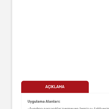
AÇIKLAMA
Uygulama Alanları:
-Aşındırıcı parçacıklar içermeyen temiz su tahliyesi