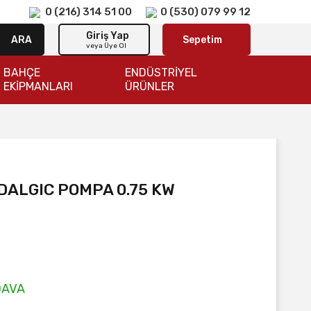
0 (216) 314 51 00
0 (530) 079 99 12
Giriş Yap
ARA
Sepetim
veya Üye Ol
BAHÇE
ENDÜSTRİYEL
EKİPMANLARI
ÜRÜNLER
ALGIC POMPA 0.75 KW
DAVA