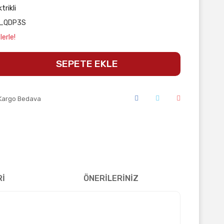
trikli
_QDP3S
erle!
SEPETE EKLE
Kargo Bedava
Rİ
ÖNERİLERİNİZ