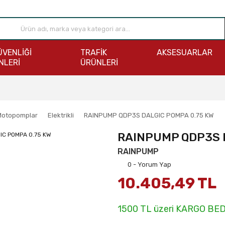
ÜVENLİĞİ
TRAFİK
AKSESUARLAR
NLERİ
ÜRÜNLERİ
Motopomplar
Elektrikli
RAINPUMP QDP3S DALGIC POMPA 0.75 KW
RAINPUMP QDP3S D
RAINPUMP
0 - Yorum Yap
10.405,49 TL
1500 TL üzeri KARGO BE