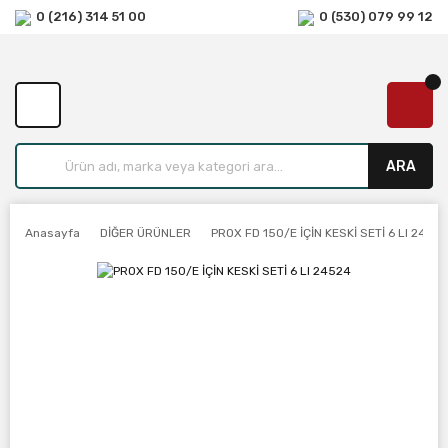
0 (216) 314 51 00
0 (530) 079 99 12
ARA
Anasayfa
DİĞER ÜRÜNLER
PROX FD 150/E İÇİN KESKİ SETİ 6 LI 2452