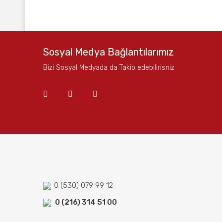
Bu ürünün fiyat bilgisi, resim, ürün açıklamalarında ve
Görüş ve önerileriniz için teşekkür ederiz.
Ürün resmi kalitesiz, bozuk veya görüntülenemiyor.
Sosyal Medya Bağlantılarımız
Ürün açıklamasında eksik bilgiler bulunuyor.
Bizi Sosyal Medyada da Takip edebilirisniz
Ürün bilgilerinde hatalar bulunuyor.
Ürün fiyatı diğer sitelerden daha pahalı.
Bu ürüne benzer farklı alternatifler olmalı.
0 (530) 079 99 12
0 (216) 314 51 00