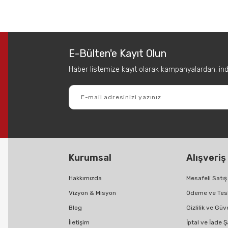
 diğer konularda yetersiz gördüğünüz noktaları öneri formunu kullanarak tar
Bu ürüne ilk yorumu siz yapın!
E-Bülten'e Kayıt Olun
Yorum Yaz
Haber listemize kayıt olarak kampanyalardan, indir
Kurumsal
Alışveriş
Gönder
Hakkımızda
Mesafeli Satı
Vizyon & Misyon
Ödeme ve Tes
Blog
Gizlilik ve Güv
İletişim
İptal ve İade Ş