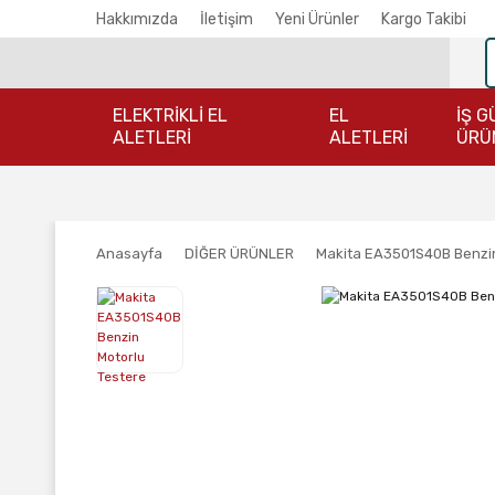
Hakkımızda
İletişim
Yeni Ürünler
Kargo Takibi
ELEKTRİKLİ EL
EL
İŞ G
ALETLERİ
ALETLERİ
ÜRÜ
Anasayfa
DİĞER ÜRÜNLER
Makita EA3501S40B Benzin