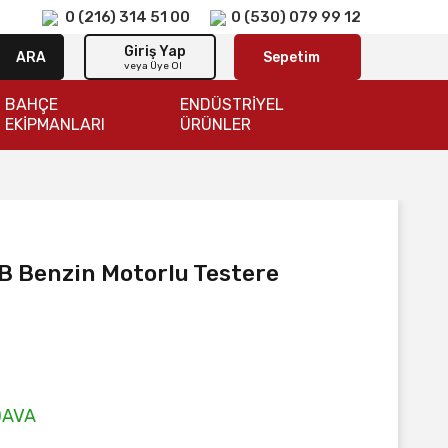
0 (216) 314 51 00
0 (530) 079 99 12
Giriş Yap
ARA
Sepetim
veya Üye Ol
BAHÇE
ENDÜSTRİYEL
EKİPMANLARI
ÜRÜNLER
 Benzin Motorlu Testere
DAVA