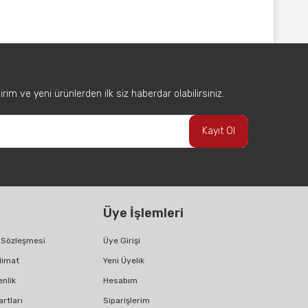
afımıza iletebilirsiniz.
im ve yeni ürünlerden ilk siz haberdar olabilirsiniz.
Kayıt Ol
Üye İşlemleri
ş Sözleşmesi
Üye Girişi
limat
Yeni Üyelik
enlik
Hesabım
artları
Siparişlerim