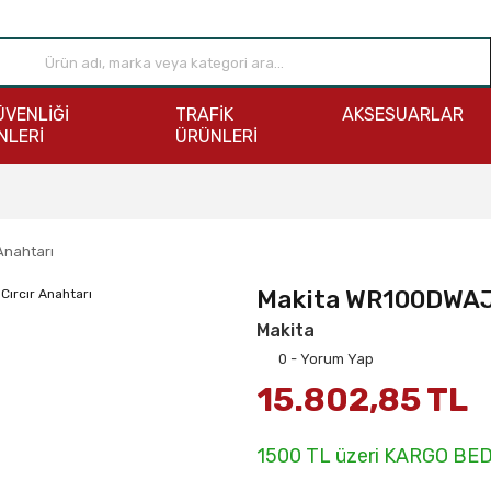
ÜVENLİĞİ
TRAFİK
AKSESUARLAR
NLERİ
ÜRÜNLERİ
Anahtarı
Makita WR100DWAJ 
Makita
0 - Yorum Yap
15.802,85 TL
1500 TL üzeri KARGO BE