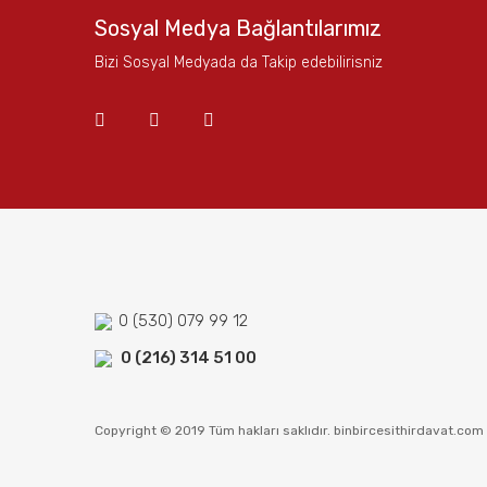
Ürün bilgilerinde hatalar bulunuyor.
Sosyal Medya Bağlantılarımız
Ürün fiyatı diğer sitelerden daha pahalı.
Bizi Sosyal Medyada da Takip edebilirisniz
Bu ürüne benzer farklı alternatifler olmalı.
0 (530) 079 99 12
0 (216) 314 51 00
Copyright © 2019 Tüm hakları saklıdır. binbircesithirdavat.com