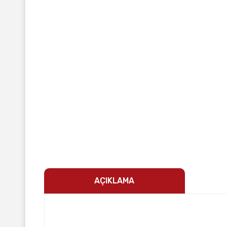
AÇIKLAMA
Makita markasının üretmiş olduğu cırcır anahtarı modell