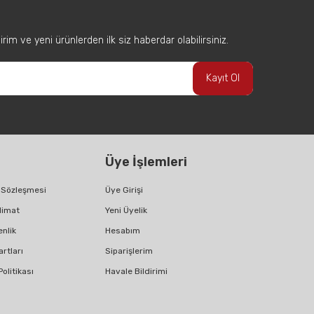
im ve yeni ürünlerden ilk siz haberdar olabilirsiniz.
Kayıt Ol
Üye İşlemleri
ş Sözleşmesi
Üye Girişi
limat
Yeni Üyelik
enlik
Hesabım
artları
Siparişlerim
Politikası
Havale Bildirimi