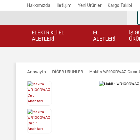
Hakkımızda
İletişim
Yeni Ürünler
Kargo Takibi
ELEKTRİKLİ EL
EL
İŞ G
ALETLERİ
ALETLERİ
ÜRÜ
Anasayfa
DİĞER ÜRÜNLER
Makita WR100DWAJ Cırcır 