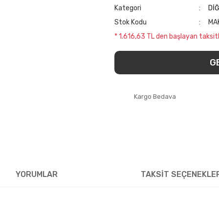
Kategori
Dİ
Stok Kodu
MA
* 1.616,63 TL den başlayan taksitl
G
Kargo Bedava
YORUMLAR
TAKSİT SEÇENEKLE
erinden biridir.