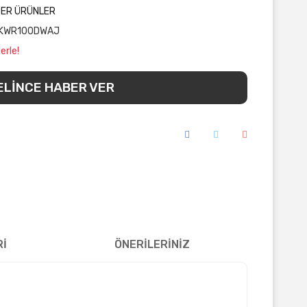
ĞER ÜRÜNLER
KWR100DWAJ
erle!
ELİNCE HABER VER
Rİ
ÖNERİLERİNİZ