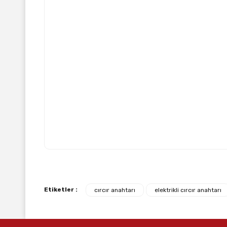
Max. Çıkış
Ağırlık
Güç Kapasite
Akü / Şarj Cihazı
Ürün Etiketleri
Makita Matkap
,
Makita Vidalamalar
Bu ürünün fiyat bilgisi, resim, ürün açıklamalarında ve
Görüş ve önerileriniz için teşekkür ederiz.
Etiketler :
cırcır anahtarı
elektrikli cırcır anahtarı
Ürün resmi kalitesiz, bozuk veya görüntülenemiyor.
Ürün açıklamasında eksik bilgiler bulunuyor.