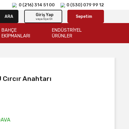
0 (216) 314 51 00
0 (530) 079 99 12
Giriş Yap
ARA
Sepetim
veya Üye Ol
BAHÇE
ENDÜSTRİYEL
EKİPMANLARI
ÜRÜNLER
Cırcır Anahtarı
DAVA