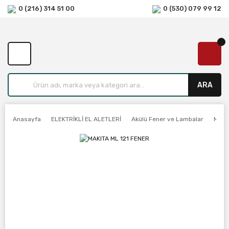
0 (216) 314 51 00
0 (530) 079 99 12
ARA
Anasayfa
ELEKTRİKLİ EL ALETLERİ
Akülü Fener ve Lambalar
MAKI