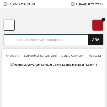
0 (216) 314 51 00
0 (530) 079 99 12
ARA
Anasayfa
ELEKTRİKLİ EL ALETLERİ
Gönye Kesmeler
Makita LS1219