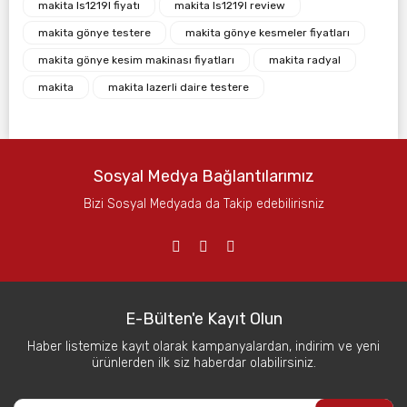
makita ls1219l fiyatı
makita ls1219l review
makita gönye testere
makita gönye kesmeler fiyatları
makita gönye kesim makinası fiyatları
makita radyal
makita
makita lazerli daire testere
Sosyal Medya Bağlantılarımız
Bizi Sosyal Medyada da Takip edebilirisniz
E-Bülten'e Kayıt Olun
Haber listemize kayıt olarak kampanyalardan, indirim ve yeni
ürünlerden ilk siz haberdar olabilirsiniz.