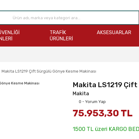
ÜVENLİĞİ
TRAFİK
AKSESUARLAR
NLERİ
ÜRÜNLERİ
Makita LS1219 Çift Sürgülü Gönye Kesme Makinası
Makita LS1219 Çif
Makita
0 - Yorum Yap
75.953,30 TL
1500 TL üzeri KARGO BE