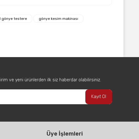
afımıza iletebilirsiniz.
al gönye testere
gönye kesim makinası
im ve yeni ürünlerden ilk siz haberdar olabilirsiniz.
Kayıt Ol
Üye İşlemleri