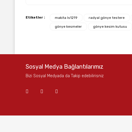
Bu ürünün fiyat bilgisi, resim, ürün açıklamalarında ve
Etiketler :
makita ls1219
radyal gönye testere
Görüş ve önerileriniz için teşekkür ederiz.
gönye kesmeler
gönye kesim kutusu
Ürün resmi kalitesiz, bozuk veya görüntülenemiyor.
Ürün açıklamasında eksik bilgiler bulunuyor.
Ürün bilgilerinde hatalar bulunuyor.
Ürün fiyatı diğer sitelerden daha pahalı.
Sosyal Medya Bağlantılarımız
Bu ürüne benzer farklı alternatifler olmalı.
Bizi Sosyal Medyada da Takip edebilirisniz