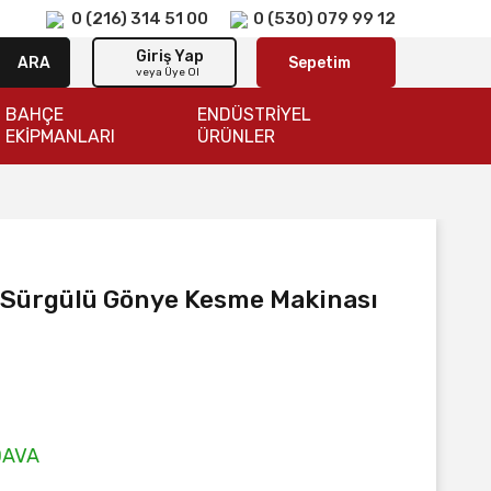
0 (216) 314 51 00
0 (530) 079 99 12
Giriş Yap
ARA
Sepetim
veya Üye Ol
BAHÇE
ENDÜSTRİYEL
EKİPMANLARI
ÜRÜNLER
t Sürgülü Gönye Kesme Makinası
DAVA