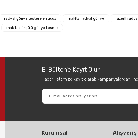
 diğer konularda yetersiz gördüğünüz noktaları öneri formunu kullanarak tar
radyal gönye testere en ucuz
makita radyal gönye
lazerli rady
Bu ürüne ilk yorumu siz yapın!
makita sürgülü gönye kesme
Yorum Yaz
E-Bülten'e Kayıt Olun
Haber listemize kayıt olarak kampanyalardan, indir
Gönder
Kurumsal
Alışveriş