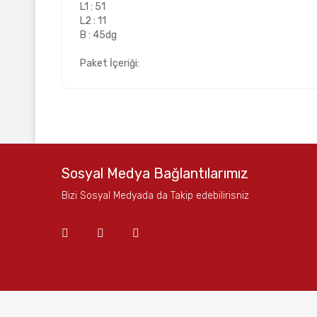
L1 : 51
L2 : 11
B : 45dg
Paket İçeriği:
Bu ürünün fiyat bilgisi, resim, ürün açıklamalarında ve
Görüş ve önerileriniz için teşekkür ederiz.
Ürün resmi kalitesiz, bozuk veya görüntülenemiyor.
Sosyal Medya Bağlantılarımız
Ürün açıklamasında eksik bilgiler bulunuyor.
Bizi Sosyal Medyada da Takip edebilirisniz
Ürün bilgilerinde hatalar bulunuyor.
Ürün fiyatı diğer sitelerden daha pahalı.
Bu ürüne benzer farklı alternatifler olmalı.