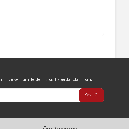
afımıza iletebilirsiniz.
im ve yeni ürünlerden ilk siz haberdar olabilirsiniz.
Kayıt Ol