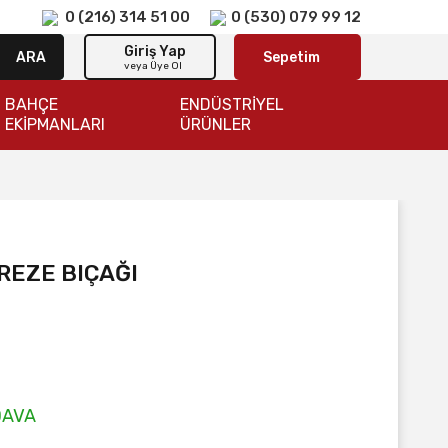
0 (216) 314 51 00
0 (530) 079 99 12
Giriş Yap
ARA
Sepetim
veya Üye Ol
BAHÇE
ENDÜSTRİYEL
EKİPMANLARI
ÜRÜNLER
REZE BIÇAĞI
DAVA