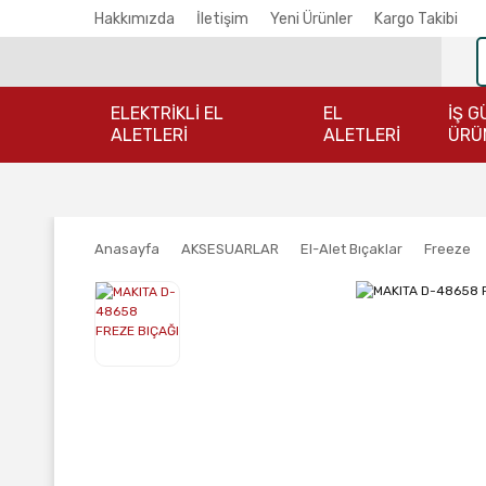
Hakkımızda
İletişim
Yeni Ürünler
Kargo Takibi
ELEKTRİKLİ EL
EL
İŞ G
ALETLERİ
ALETLERİ
ÜRÜ
Anasayfa
AKSESUARLAR
El-Alet Bıçaklar
Freeze