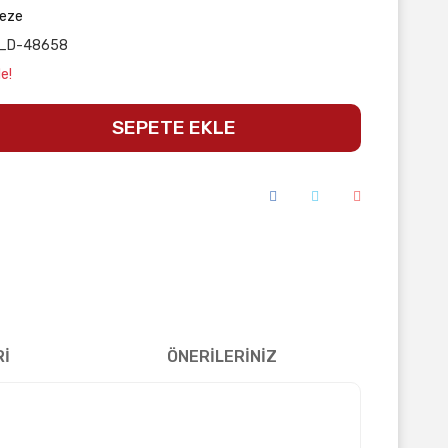
eze
_D-48658
e!
SEPETE EKLE
Rİ
ÖNERİLERİNİZ