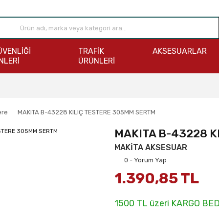
ÜVENLİĞİ
TRAFİK
AKSESUARLAR
NLERİ
ÜRÜNLERİ
ere
MAKITA B-43228 KILIÇ TESTERE 305MM SERTM
MAKITA B-43228 K
MAKİTA AKSESUAR
0 - Yorum Yap
1.390,85 TL
1500 TL üzeri KARGO BE