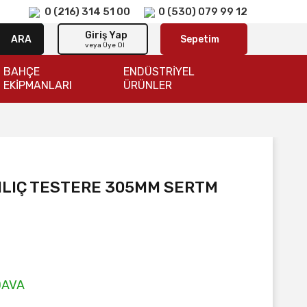
0 (216) 314 51 00
0 (530) 079 99 12
Giriş Yap
ARA
Sepetim
veya Üye Ol
BAHÇE
ENDÜSTRİYEL
EKİPMANLARI
ÜRÜNLER
ILIÇ TESTERE 305MM SERTM
DAVA