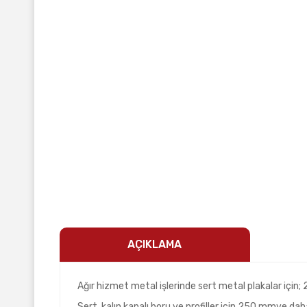
AÇIKLAMA
Ağır hizmet metal işlerinde sert metal plakalar için; 
Sert, kalın kapalı boru ve profiller için 250 mmve daha