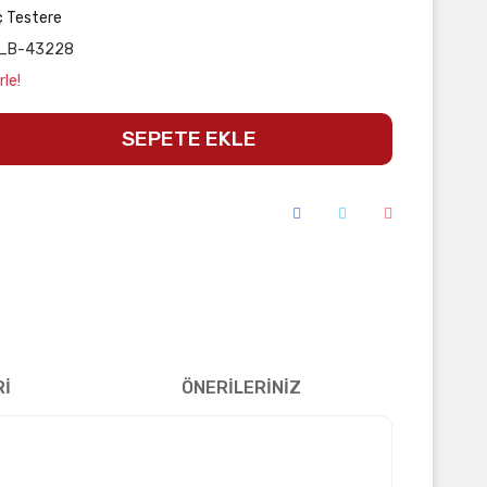
ıç Testere
_B-43228
rle!
SEPETE EKLE
Rİ
ÖNERİLERİNİZ