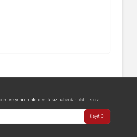
afımıza iletebilirsiniz.
im ve yeni ürünlerden ilk siz haberdar olabilirsiniz.
Kayıt Ol