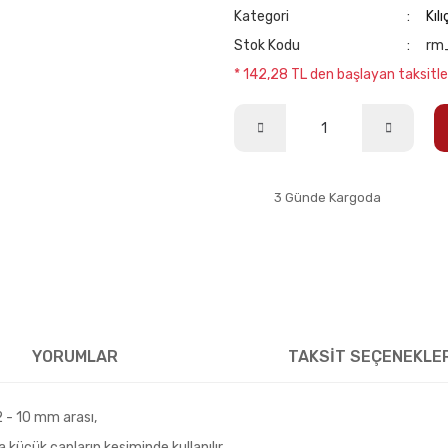
Kategori
Kıl
Stok Kodu
rm
* 142,28 TL den başlayan taksitle
3 Günde Kargoda
YORUMLAR
TAKSİT SEÇENEKLE
2 - 10 mm arası,
 küçük çapların kesiminde kullanılır.