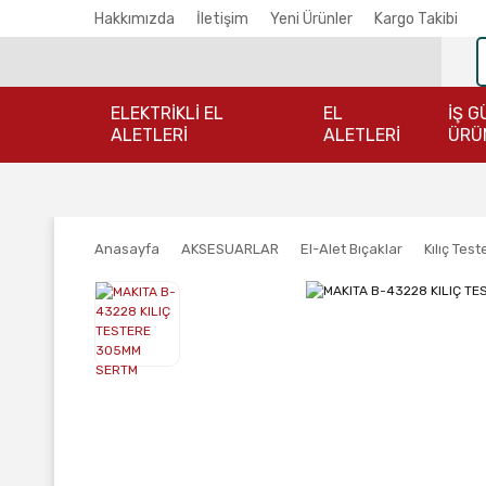
Hakkımızda
İletişim
Yeni Ürünler
Kargo Takibi
ELEKTRİKLİ EL
EL
İŞ G
ALETLERİ
ALETLERİ
ÜRÜ
Anasayfa
AKSESUARLAR
El-Alet Bıçaklar
Kılıç Test