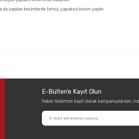
nda da yapılan kesimlerde temiz, çapaksız kesim yapılır.
 diğer konularda yetersiz gördüğünüz noktaları öneri formunu kullanarak tar
Bu ürüne ilk yorumu siz yapın!
E-Bülten'e Kayıt Olun
Yorum Yaz
Haber listemize kayıt olarak kampanyalardan, indir