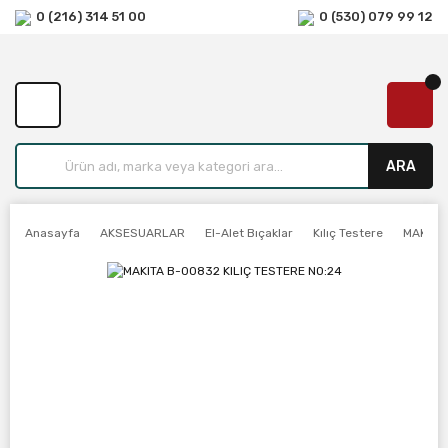
0 (216) 314 51 00
0 (530) 079 99 12
ARA
Anasayfa
AKSESUARLAR
El-Alet Bıçaklar
Kılıç Testere
MAKITA