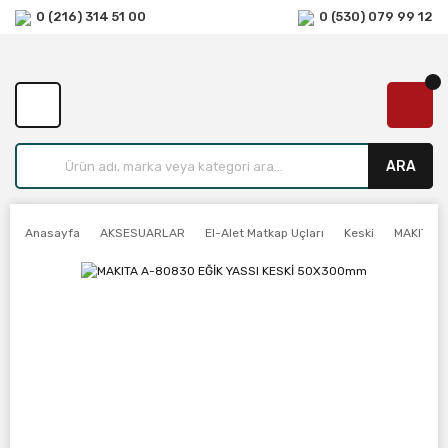
0 (216) 314 51 00
0 (530) 079 99 12
ARA
Anasayfa
AKSESUARLAR
El-Alet Matkap Uçları
Keski
MAKITA A