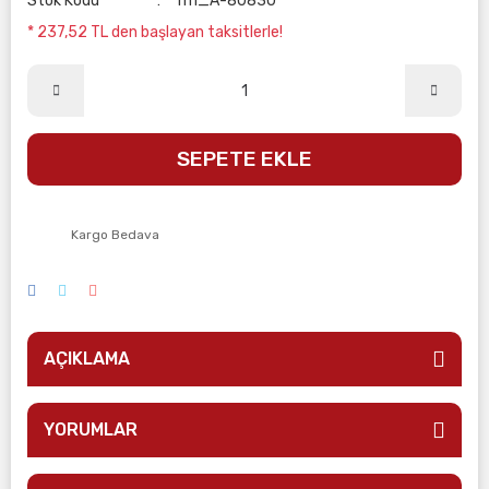
Stok Kodu
rm_A-80830
* 237,52 TL den başlayan taksitlerle!
SEPETE EKLE
Kargo Bedava
AÇIKLAMA
YORUMLAR