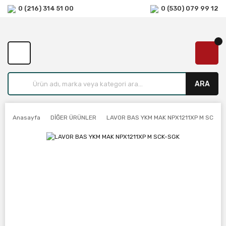
0 (216) 314 51 00
0 (530) 079 99 12
ARA
Anasayfa
DİĞER ÜRÜNLER
LAVOR BAS YKM MAK NPX1211XP M SCK-S