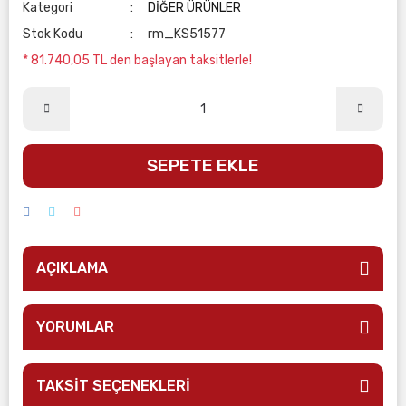
Kategori
DİĞER ÜRÜNLER
Stok Kodu
rm_KS51577
* 81.740,05 TL den başlayan taksitlerle!
SEPETE EKLE
AÇIKLAMA
YORUMLAR
TAKSİT SEÇENEKLERİ