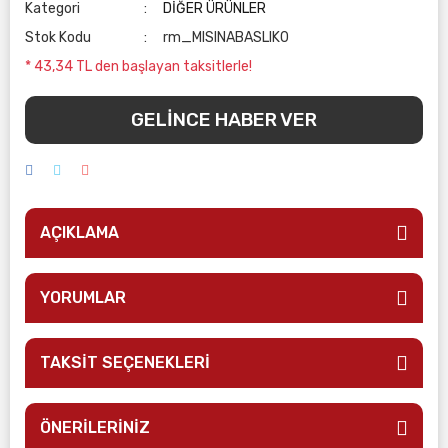
Kategori
DİĞER ÜRÜNLER
Stok Kodu
rm_MISINABASLIK0
* 43,34 TL den başlayan taksitlerle!
GELİNCE HABER VER
AÇIKLAMA
YORUMLAR
TAKSİT SEÇENEKLERİ
ÖNERİLERİNİZ