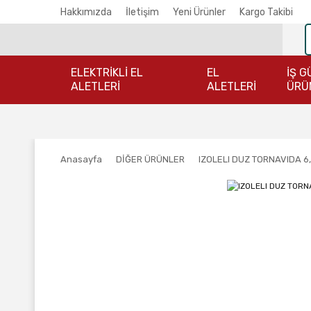
Hakkımızda
İletişim
Yeni Ürünler
Kargo Takibi
ELEKTRİKLİ EL
EL
İŞ G
ALETLERİ
ALETLERİ
ÜRÜ
Anasayfa
DİĞER ÜRÜNLER
IZOLELI DUZ TORNAVIDA 