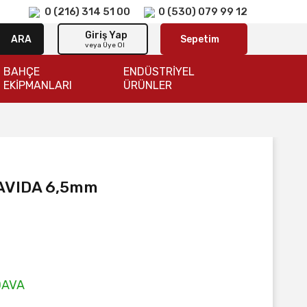
0 (216) 314 51 00
0 (530) 079 99 12
Giriş Yap
ARA
Sepetim
veya Üye Ol
BAHÇE
ENDÜSTRİYEL
EKİPMANLARI
ÜRÜNLER
AVIDA 6,5mm
DAVA