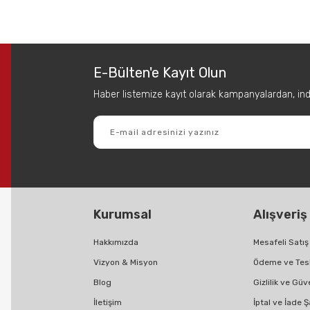
 diğer konularda yetersiz gördüğünüz noktaları öneri formunu kullanarak tar
Bu ürüne ilk yorumu siz yapın!
E-Bülten'e Kayıt Olun
Yorum Yaz
Haber listemize kayıt olarak kampanyalardan, indir
Kurumsal
Alışveriş
Gönder
Hakkımızda
Mesafeli Satı
Vizyon & Misyon
Ödeme ve Tes
Blog
Gizlilik ve Güv
İletişim
İptal ve İade Ş