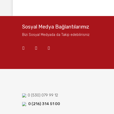
Bu ürünün fiyat bilgisi, resim, ürün açıklamalarında ve
Görüş ve önerileriniz için teşekkür ederiz.
Ürün resmi kalitesiz, bozuk veya görüntülenemiyor.
Sosyal Medya Bağlantılarımız
Ürün açıklamasında eksik bilgiler bulunuyor.
Bizi Sosyal Medyada da Takip edebilirisniz
Ürün bilgilerinde hatalar bulunuyor.
Ürün fiyatı diğer sitelerden daha pahalı.
Bu ürüne benzer farklı alternatifler olmalı.
0 (530) 079 99 12
0 (216) 314 51 00