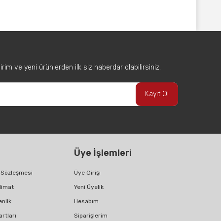
afımıza iletebilirsiniz.
im ve yeni ürünlerden ilk siz haberdar olabilirsiniz.
Kayıt Ol
Üye İşlemleri
ş Sözleşmesi
Üye Girişi
limat
Yeni Üyelik
enlik
Hesabım
artları
Siparişlerim