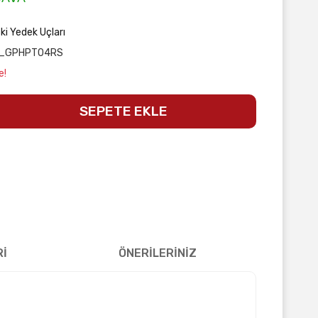
ki Yedek Uçları
_GPHPT04RS
e!
SEPETE EKLE
Rİ
ÖNERİLERİNİZ