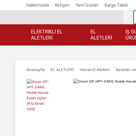
Hakkımızda
İletişim
Yeni Ürünler
Kargo Takibi
ELEKTRİKLİ EL
EL
İŞ G
ALETLERİ
ALETLERİ
ÜRÜ
Anasayfa
EL ALETLERİ
Havalı El Aletleri
Keskiler ve