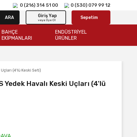
0 (216) 314 51 00
0 (530) 079 99 12
Giriş Yap
ARA
Sepetim
veya Üye Ol
BAHÇE
ENDÜSTRİYEL
EKİPMANLARI
ÜRÜNLER
ları (4'lü Keski Seti)
Yedek Havalı Keski Uçları (4'lü
DAVA