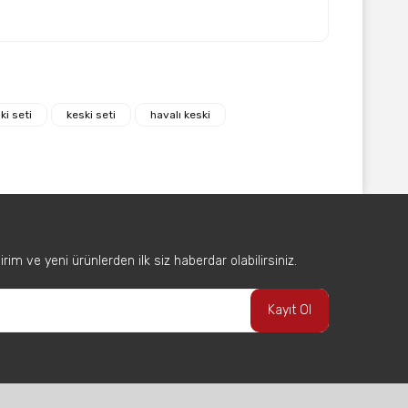
afımıza iletebilirsiniz.
ki seti
keski seti
havalı keski
im ve yeni ürünlerden ilk siz haberdar olabilirsiniz.
Kayıt Ol