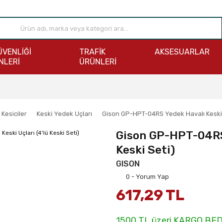
ÜVENLİĞİ
TRAFİK
AKSESUARLAR
NLERİ
ÜRÜNLERİ
 Kesiciler
Keski Yedek Uçları
Gison GP-HPT-04RS Yedek Havalı Keski Uç
Gison GP-HPT-04RS 
Keski Seti)
GISON
0 - Yorum Yap
617,29 TL
1500 TL üzeri KARGO BE