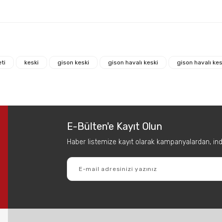
 diğer konularda yetersiz gördüğünüz noktaları öneri formunu kullanarak tar
Bu ürüne ilk yorumu siz yapın!
ti
keski
gison keski
gison havalı keski
gison havalı kes
Yorum Yaz
E-Bülten'e Kayıt Olun
Haber listemize kayıt olarak kampanyalardan, indir
Gönder