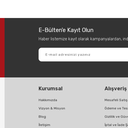
 diğer konularda yetersiz gördüğünüz noktaları öneri formunu kullanarak tar
Bu ürüne ilk yorumu siz yapın!
E-Bülten'e Kayıt Olun
Yorum Yaz
Haber listemize kayıt olarak kampanyalardan, indir
Kurumsal
Alışveriş
Gönder
Hakkımızda
Mesafeli Satı
Vizyon & Misyon
Ödeme ve Tes
Blog
Gizlilik ve Güv
İletişim
İptal ve İade Ş