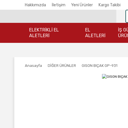
Hakkımızda
İletişim
Yeni Ürünler
Kargo Takibi
ELEKTRİKLİ EL
EL
İŞ G
ALETLERİ
ALETLERİ
ÜRÜ
Anasayfa
DİĞER ÜRÜNLER
GISON BIÇAK GP-931