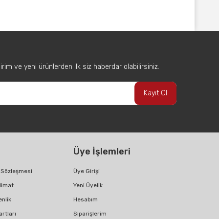
afımıza iletebilirsiniz.
im ve yeni ürünlerden ilk siz haberdar olabilirsiniz.
Kayıt Ol
Üye İşlemleri
ş Sözleşmesi
Üye Girişi
limat
Yeni Üyelik
enlik
Hesabım
artları
Siparişlerim