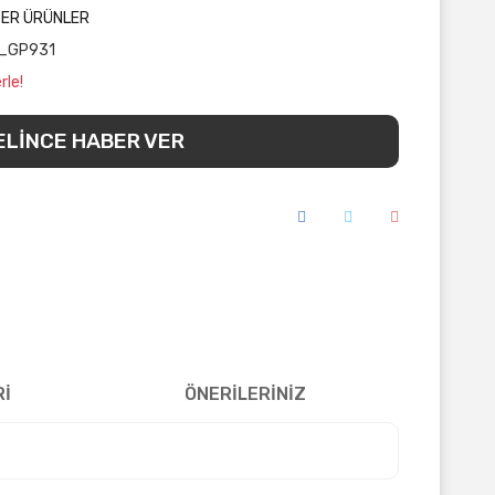
ĞER ÜRÜNLER
_GP931
rle!
ELİNCE HABER VER
Rİ
ÖNERİLERİNİZ