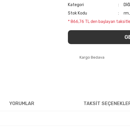
Kategori
Dİ
Stok Kodu
rm
* 866,76 TL den başlayan taksitle
G
Kargo Bedava
YORUMLAR
TAKSİT SEÇENEKLE