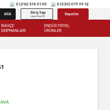
0 (216) 314 51 00
0 (530) 079 99 12
Giriş Yap
ARA
Sepetim
veya Üye Ol
BAHÇE
ENDÜSTRİYEL
EKİPMANLARI
ÜRÜNLER
31
DAVA