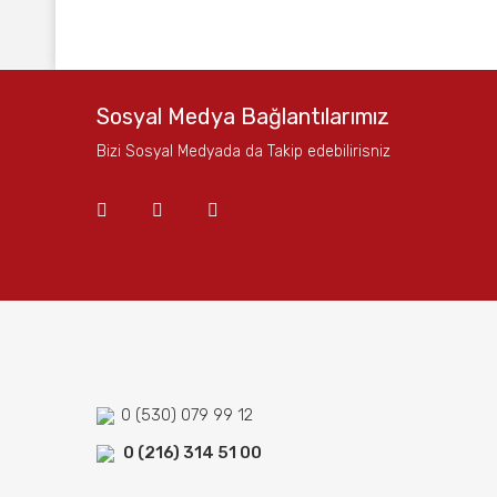
Bu ürünün fiyat bilgisi, resim, ürün açıklamalarında ve
Görüş ve önerileriniz için teşekkür ederiz.
Ürün resmi kalitesiz, bozuk veya görüntülenemiyor.
Sosyal Medya Bağlantılarımız
Ürün açıklamasında eksik bilgiler bulunuyor.
Bizi Sosyal Medyada da Takip edebilirisniz
Ürün bilgilerinde hatalar bulunuyor.
Ürün fiyatı diğer sitelerden daha pahalı.
Bu ürüne benzer farklı alternatifler olmalı.
0 (530) 079 99 12
0 (216) 314 51 00