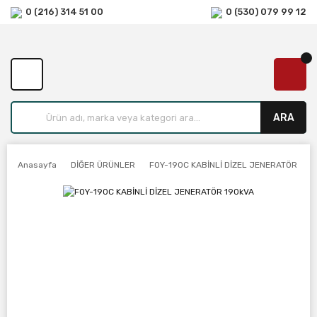
0 (216) 314 51 00
0 (530) 079 99 12
ARA
Anasayfa
DİĞER ÜRÜNLER
FOY-190C KABİNLİ DİZEL JENERATÖR 190