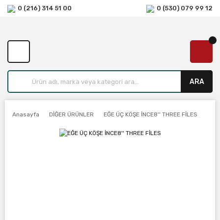
0 (216) 314 51 00
0 (530) 079 99 12
ARA
Anasayfa
DİĞER ÜRÜNLER
EĞE ÜÇ KÖŞE İNCE8'' THREE FİLES