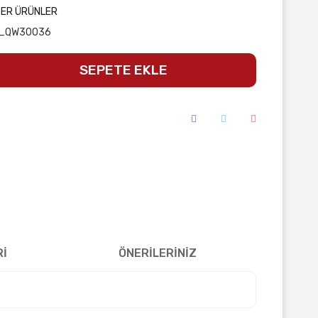
ĞER ÜRÜNLER
_QW30036
SEPETE EKLE
Rİ
ÖNERİLERİNİZ