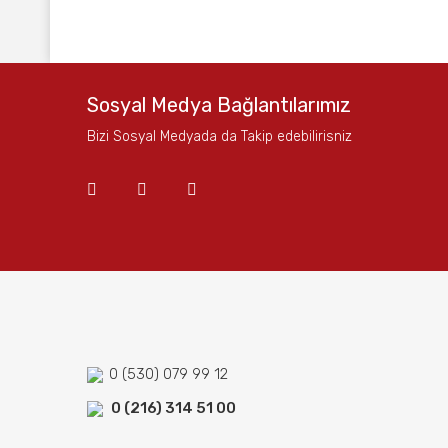
Bu ürünün fiyat bilgisi, resim, ürün açıklamalarında ve
Görüş ve önerileriniz için teşekkür ederiz.
Ürün resmi kalitesiz, bozuk veya görüntülenemiyor.
Sosyal Medya Bağlantılarımız
Ürün açıklamasında eksik bilgiler bulunuyor.
Bizi Sosyal Medyada da Takip edebilirisniz
Ürün bilgilerinde hatalar bulunuyor.
Ürün fiyatı diğer sitelerden daha pahalı.
Bu ürüne benzer farklı alternatifler olmalı.
0 (530) 079 99 12
0 (216) 314 51 00