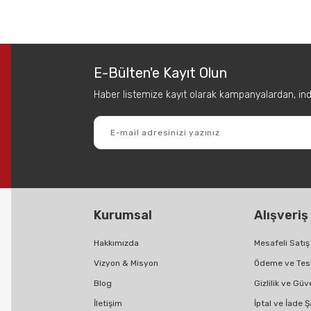
 diğer konularda yetersiz gördüğünüz noktaları öneri formunu kullanarak tar
Bu ürüne ilk yorumu siz yapın!
E-Bülten'e Kayıt Olun
Yorum Yaz
Haber listemize kayıt olarak kampanyalardan, indir
Kurumsal
Alışveriş
Gönder
Hakkımızda
Mesafeli Satı
Vizyon & Misyon
Ödeme ve Tes
Blog
Gizlilik ve Güv
İletişim
İptal ve İade Ş