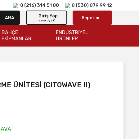
0 (216) 314 51 00
0 (530) 079 99 12
Giriş Yap
ARA
Sepetim
veya Üye Ol
BAHÇE
ENDÜSTRİYEL
EKİPMANLARI
ÜRÜNLER
ME ÜNİTESİ (CITOWAVE II)
DAVA