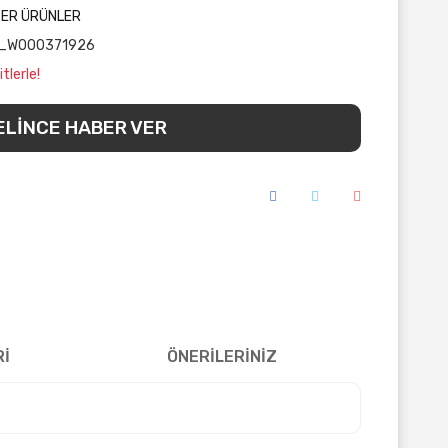
ĞER ÜRÜNLER
_W000371926
tlerle!
ELİNCE HABER VER
Rİ
ÖNERİLERİNİZ