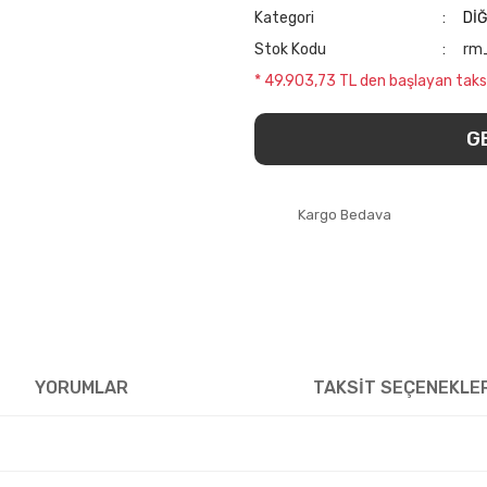
Kategori
Dİ
Stok Kodu
rm
* 49.903,73 TL den başlayan taksi
G
Kargo Bedava
YORUMLAR
TAKSİT SEÇENEKLE