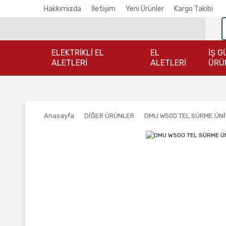
Hakkımızda
İletişim
Yeni Ürünler
Kargo Takibi
ELEKTRİKLİ EL
EL
İŞ G
ALETLERİ
ALETLERİ
ÜRÜ
Anasayfa
DİĞER ÜRÜNLER
DMU W500 TEL SÜRME ÜNİT