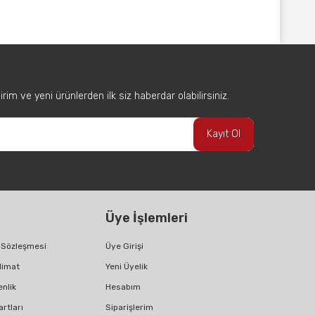
afımıza iletebilirsiniz.
im ve yeni ürünlerden ilk siz haberdar olabilirsiniz.
Kayıt Ol
Üye İşlemleri
ş Sözleşmesi
Üye Girişi
limat
Yeni Üyelik
enlik
Hesabım
artları
Siparişlerim