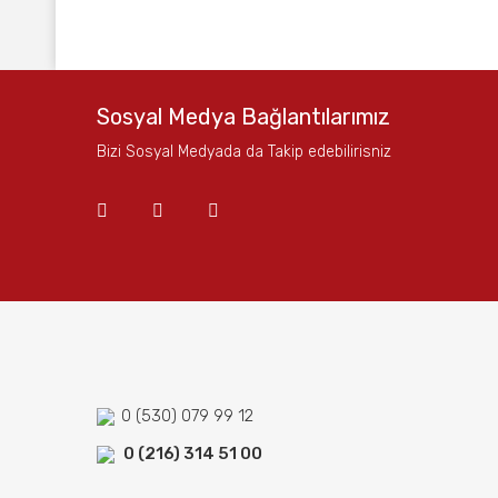
Bu ürünün fiyat bilgisi, resim, ürün açıklamalarında ve
Görüş ve önerileriniz için teşekkür ederiz.
Ürün resmi kalitesiz, bozuk veya görüntülenemiyor.
Sosyal Medya Bağlantılarımız
Ürün açıklamasında eksik bilgiler bulunuyor.
Bizi Sosyal Medyada da Takip edebilirisniz
Ürün bilgilerinde hatalar bulunuyor.
Ürün fiyatı diğer sitelerden daha pahalı.
Bu ürüne benzer farklı alternatifler olmalı.
0 (530) 079 99 12
0 (216) 314 51 00