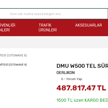
ÜVENLİĞİ
TRAFİK
AKSESUARLAR
NLERİ
ÜRÜNLERİ
ESİ (CITOWAVE II)
DMU W500 TEL SÜR
OERLIKON
0 - Yorum Yap
487.817,47 TL
1500 TL üzeri KARGO BE