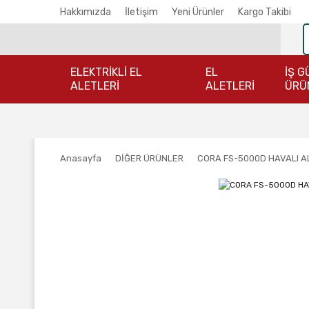
Hakkımızda
İletişim
Yeni Ürünler
Kargo Takibi
ELEKTRİKLİ EL
EL
İŞ G
ALETLERİ
ALETLERİ
ÜRÜ
Anasayfa
DİĞER ÜRÜNLER
CORA FS-5000D HAVALI AL