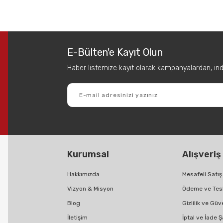
 diğer konularda yetersiz gördüğünüz noktaları öneri formunu kullanarak tar
Bu ürüne ilk yorumu siz yapın!
E-Bülten'e Kayıt Olun
Yorum Yaz
Haber listemize kayıt olarak kampanyalardan, indir
Kurumsal
Alışveriş
Gönder
Hakkımızda
Mesafeli Satı
Vizyon & Misyon
Ödeme ve Tes
Blog
Gizlilik ve Güv
İletişim
İptal ve İade Ş