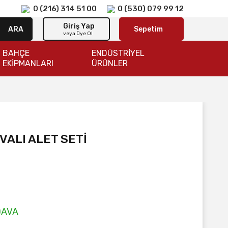
0 (216) 314 51 00
0 (530) 079 99 12
Giriş Yap
ARA
Sepetim
veya Üye Ol
BAHÇE
ENDÜSTRİYEL
EKİPMANLARI
ÜRÜNLER
VALI ALET SETİ
DAVA