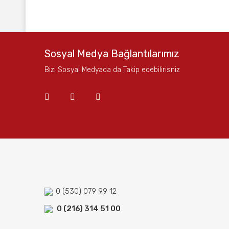
Bu ürünün fiyat bilgisi, resim, ürün açıklamalarında ve
Görüş ve önerileriniz için teşekkür ederiz.
Ürün resmi kalitesiz, bozuk veya görüntülenemiyor.
Sosyal Medya Bağlantılarımız
Ürün açıklamasında eksik bilgiler bulunuyor.
Bizi Sosyal Medyada da Takip edebilirisniz
Ürün bilgilerinde hatalar bulunuyor.
Ürün fiyatı diğer sitelerden daha pahalı.
Bu ürüne benzer farklı alternatifler olmalı.
0 (530) 079 99 12
0 (216) 314 51 00