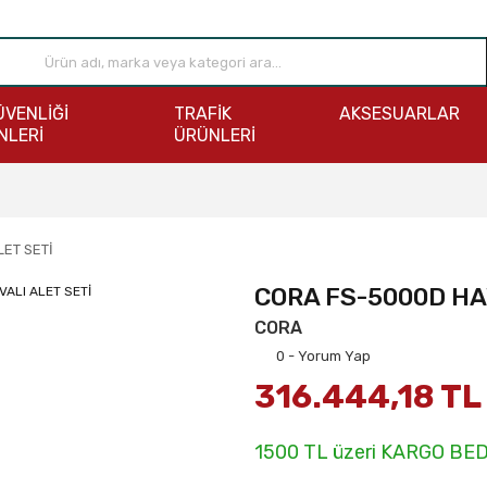
ÜVENLİĞİ
TRAFİK
AKSESUARLAR
NLERİ
ÜRÜNLERİ
ET SETİ
CORA FS-5000D HA
CORA
0 - Yorum Yap
316.444,18 TL
1500 TL üzeri KARGO BE