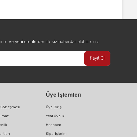
afımıza iletebilirsiniz.
im ve yeni ürünlerden ilk siz haberdar olabilirsiniz.
Kayıt Ol
Üye İşlemleri
ş Sözleşmesi
Üye Girişi
limat
Yeni Üyelik
enlik
Hesabım
artları
Siparişlerim