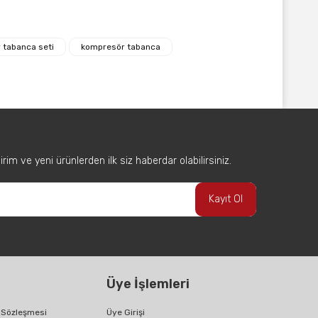
afımıza iletebilirsiniz.
 tabanca seti
kompresör tabanca
im ve yeni ürünlerden ilk siz haberdar olabilirsiniz.
Kayıt Ol
Üye İşlemleri
ş Sözleşmesi
Üye Girişi