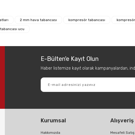
 diğer konularda yetersiz gördüğünüz noktaları öneri formunu kullanarak tar
Bu ürüne ilk yorumu siz yapın!
tları
2 mm hava tabancası
kompresör tabancası
kompresör
tabancası ucu
Yorum Yaz
E-Bülten'e Kayıt Olun
Haber listemize kayıt olarak kampanyalardan, indir
Gönder
Kurumsal
Alışveriş
Hakkımızda
Mesafeli Satı