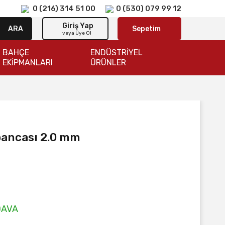
0 (216) 314 51 00
0 (530) 079 99 12
Giriş Yap
ARA
Sepetim
veya Üye Ol
BAHÇE
ENDÜSTRİYEL
EKİPMANLARI
ÜRÜNLER
bancası 2.0 mm
DAVA