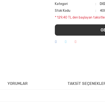
Kategori
Dİ
Stok Kodu
40
* 129,40 TL den başlayan taksitler
G
YORUMLAR
TAKSİT SEÇENEKLE