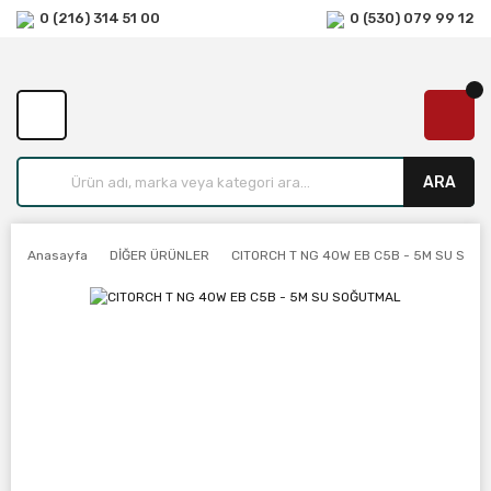
0 (216) 314 51 00
0 (530) 079 99 12
ARA
Anasayfa
DİĞER ÜRÜNLER
CITORCH T NG 40W EB C5B - 5M SU SOĞ