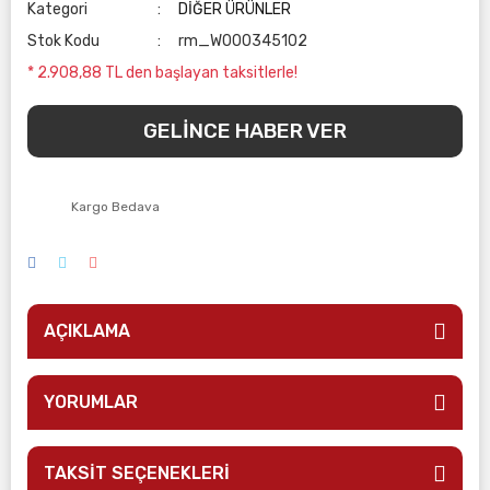
Kategori
DİĞER ÜRÜNLER
Stok Kodu
rm_W000345102
* 2.908,88 TL den başlayan taksitlerle!
GELİNCE HABER VER
Kargo Bedava
AÇIKLAMA
YORUMLAR
TAKSİT SEÇENEKLERİ