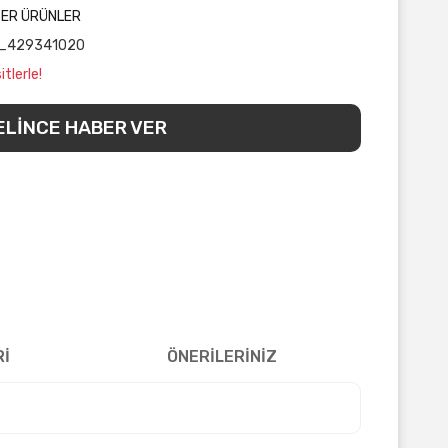
ĞER ÜRÜNLER
_429341020
tlerle!
ELİNCE HABER VER
Rİ
ÖNERİLERİNİZ