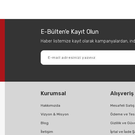
 diğer konularda yetersiz gördüğünüz noktaları öneri formunu kullanarak tar
Bu ürüne ilk yorumu siz yapın!
E-Bülten'e Kayıt Olun
Yorum Yaz
Haber listemize kayıt olarak kampanyalardan, indir
Kurumsal
Alışveriş
Gönder
Hakkımızda
Mesafeli Satı
Vizyon & Misyon
Ödeme ve Tes
Blog
Gizlilik ve Güv
İletişim
İptal ve İade Ş