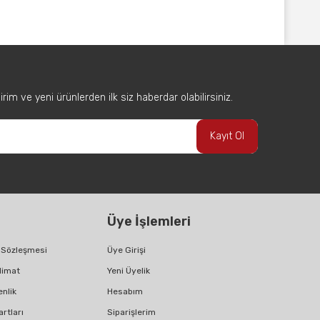
afımıza iletebilirsiniz.
im ve yeni ürünlerden ilk siz haberdar olabilirsiniz.
Kayıt Ol
Üye İşlemleri
ş Sözleşmesi
Üye Girişi
limat
Yeni Üyelik
enlik
Hesabım
artları
Siparişlerim