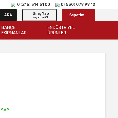
0 (216) 314 51 00
0 (530) 079 99 12
Giriş Yap
ARA
Sepetim
veya Üye Ol
BAHÇE
ENDÜSTRİYEL
EKİPMANLARI
ÜRÜNLER
DAVA