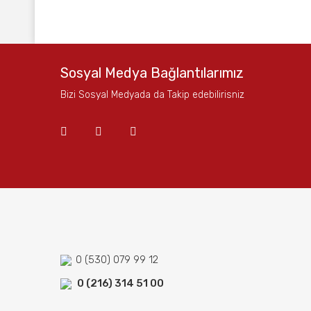
Bu ürünün fiyat bilgisi, resim, ürün açıklamalarında ve
Görüş ve önerileriniz için teşekkür ederiz.
Ürün resmi kalitesiz, bozuk veya görüntülenemiyor.
Sosyal Medya Bağlantılarımız
Ürün açıklamasında eksik bilgiler bulunuyor.
Bizi Sosyal Medyada da Takip edebilirisniz
Ürün bilgilerinde hatalar bulunuyor.
Ürün fiyatı diğer sitelerden daha pahalı.
Bu ürüne benzer farklı alternatifler olmalı.
0 (530) 079 99 12
0 (216) 314 51 00