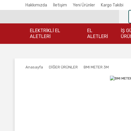
Hakkımızda
İletişim
Yeni Ürünler
Kargo Takibi
ELEKTRİKLİ EL
EL
İŞ G
ALETLERİ
ALETLERİ
ÜRÜ
Anasayfa
DİĞER ÜRÜNLER
BMI METER 3M