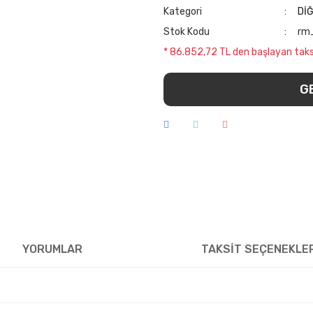
Kategori
Dİ
Stok Kodu
rm
* 86.852,72 TL den başlayan taksi
G
YORUMLAR
TAKSİT SEÇENEKLE