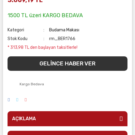
Taşlamalar
El-Alet Toz Torbaları
Zımpara Makinaları
1500 TL üzeri KARGO BEDAVA
Testereler
End-Alet Ahşapl İşleme Maki.
Kategori
Budama Makası
Tutkal Tabancaları
End-Alet Havalı Aletler
Stok Kodu
rm_BER1766
Üfleyici - Isıtıcılar
End-Alet Metal İşleme Maki.
* 313,98 TL den başlayan taksitlerle!
End-Alet Pafta ve Boru İşleme
GELİNCE HABER VER
Mikro Aletler
Ölçüm Cihazları
Kargo Bedava
Sarf Ürünleri
AÇIKLAMA