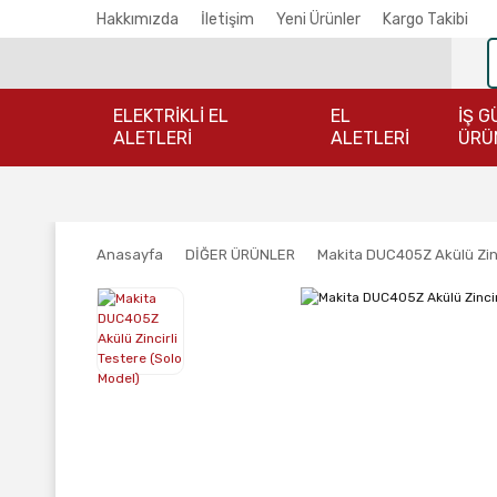
Hakkımızda
İletişim
Yeni Ürünler
Kargo Takibi
ELEKTRİKLİ EL
EL
İŞ G
ALETLERİ
ALETLERİ
ÜRÜ
Anasayfa
DİĞER ÜRÜNLER
Makita DUC405Z Akülü Zinc