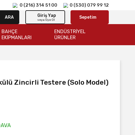
0 (216) 314 51 00
0 (530) 079 99 12
Giriş Yap
ARA
Sepetim
veya Üye Ol
BAHÇE
ENDÜSTRİYEL
EKİPMANLARI
ÜRÜNLER
lü Zincirli Testere (Solo Model)
DAVA