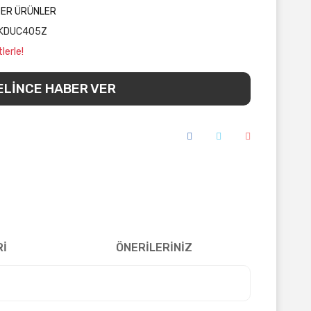
ĞER ÜRÜNLER
KDUC405Z
lerle!
ELİNCE HABER VER
Rİ
ÖNERİLERİNİZ