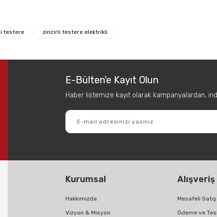
 diğer konularda yetersiz gördüğünüz noktaları öneri formunu kullanarak tar
Bu ürüne ilk yorumu siz yapın!
li testere
zincirli testere elektrikli
Yorum Yaz
E-Bülten'e Kayıt Olun
Haber listemize kayıt olarak kampanyalardan, indir
Gönder
Kurumsal
Alışveriş
Hakkımızda
Mesafeli Satı
Vizyon & Misyon
Ödeme ve Tes