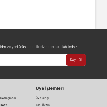
afımıza iletebilirsiniz.
im ve yeni ürünlerden ilk siz haberdar olabilirsiniz.
Kayıt Ol
Üye İşlemleri
ş Sözleşmesi
Üye Girişi
limat
Yeni Üyelik