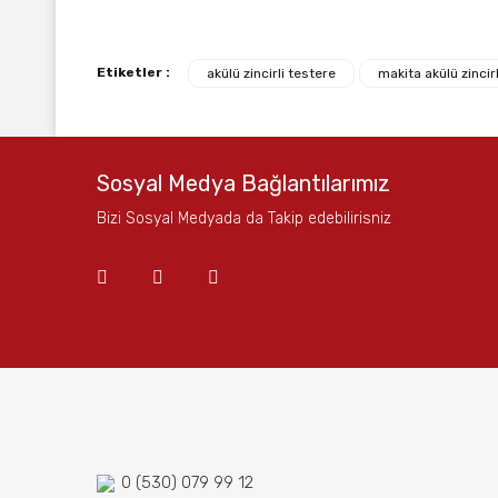
Bu ürünün fiyat bilgisi, resim, ürün açıklamalarında ve
Görüş ve önerileriniz için teşekkür ederiz.
Etiketler :
akülü zincirli testere
makita akülü zincir
Ürün resmi kalitesiz, bozuk veya görüntülenemiyor.
Ürün açıklamasında eksik bilgiler bulunuyor.
Ürün bilgilerinde hatalar bulunuyor.
Sosyal Medya Bağlantılarımız
Ürün fiyatı diğer sitelerden daha pahalı.
Bizi Sosyal Medyada da Takip edebilirisniz
Bu ürüne benzer farklı alternatifler olmalı.
0 (530) 079 99 12