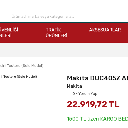
ÜVENLİĞİ
TRAFİK
AKSESUARLAR
NLERİ
ÜRÜNLERİ
irli Testere (Solo Model)
Makita DUC405Z Akü
Makita
0 - Yorum Yap
22.919,72 TL
1500 TL üzeri KARGO BE