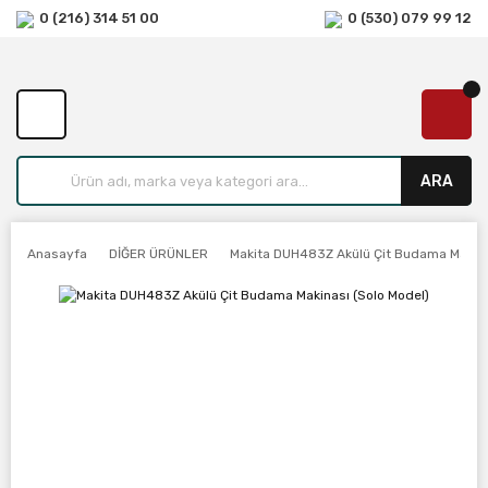
0 (216) 314 51 00
0 (530) 079 99 12
ARA
Anasayfa
DİĞER ÜRÜNLER
Makita DUH483Z Akülü Çit Budama Makina